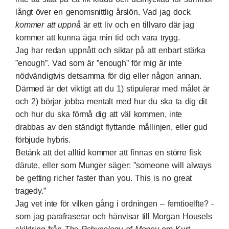
långt över en genomsnittlig årslön. Vad jag dock
kommer
att uppnå
är ett liv och en tillvaro där jag
kommer att kunna äga min tid och vara trygg.
Jag har redan uppnått och siktar på att enbart stärka
”enough”. Vad som är ”enough” för mig är inte
nödvändigtvis detsamma för dig eller någon annan.
Därmed är det viktigt att du 1) stipulerar med målet är
och 2) börjar jobba mentalt med hur du ska ta dig dit
och hur du ska förmå dig att väl kommen, inte
drabbas av den ständigt flyttande mållinjen, eller gud
förbjude hybris.
Betänk att det alltid kommer att finnas en större fisk
därute, eller som Munger säger: ”someone will always
be getting richer faster than you. This is no great
tragedy.”
Jag vet inte för vilken gång i ordningen – femtioelfte? -
som jag parafraserar och hänvisar till Morgan Housels