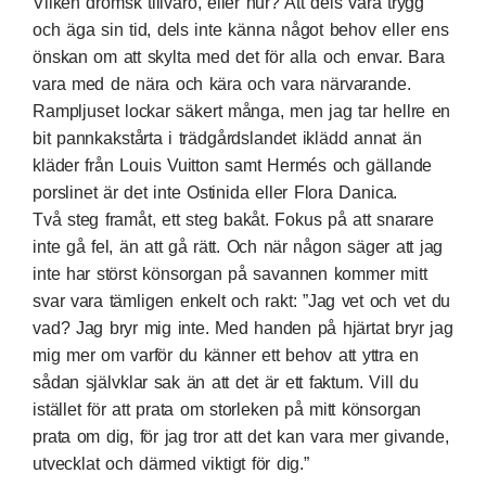
Vilken drömsk tillvaro, eller hur? Att dels vara trygg
och äga sin tid, dels inte känna något behov eller ens
önskan om att skylta med det för alla och envar. Bara
vara med de nära och kära och vara närvarande.
Rampljuset lockar säkert många, men jag tar hellre en
bit pannkakstårta i trädgårdslandet iklädd annat än
kläder från Louis Vuitton samt Hermés och gällande
porslinet är det inte Ostinida eller Flora Danica.
Två steg framåt, ett steg bakåt. Fokus på att snarare
inte gå fel, än att gå rätt. Och när någon säger att jag
inte har störst könsorgan på savannen kommer mitt
svar vara tämligen enkelt och rakt: ”Jag vet och vet du
vad? Jag bryr mig inte. Med handen på hjärtat bryr jag
mig mer om varför du känner ett behov att yttra en
sådan självklar sak än att det är ett faktum. Vill du
istället för att prata om storleken på mitt könsorgan
prata om dig, för jag tror att det kan vara mer givande,
utvecklat och därmed viktigt för dig.”