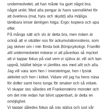
undermedvetet, att han måste ha gjort något bra;
något unikt. Med alla pengar är hans sannolikhet för
att överleva (mat, hyra och skydd) alla möjliga
tänkbara kriser tämligen höga. Ergo: kopiera och apa
efter.
På många sätt och vis är detta bra, men risken är
också att vi utsätter oss för ackumulationsstress, som
jag skriver om i min första bok
Börspsykologi
. Framför
allt undermedvetet riskerar vi att påverkas så mycket
att vi tappar fokus på vad vem vi själva är, vill och kan
uppnå. Istället börjar vi jämföra oss med allt och alla.
Jag vill vara som hen i investeringar, hen i fysisk
aktivitet och hen i köket. Vidare vill jag ha hens näsa
för dofter samt hens tunga för smaker och så vidare.
Vi skapar oss således ett Frankensteins monster och
om det inte redan har blivit uppenbart, är detta en
omöjlighet.
Vi tappar således fokus på oss själva och just vår