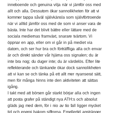
inneboende och genuina vilja när vi jämför oss med
allt och alla. Dessutom ökar sannolikheten för att vi
kommer tappa såväl självkänsla som självförtroende
när vi alltid jämför oss med de som vi anser vara de
bästa. Inte har det blivit bättre eller lättare med de
sociala mediernas framväxt, snarare tvärtom. Vi
öppnar en app, eller om vi går in på mediet via
datorn, och ser hur bra och förträffliga alla och envar
är och direkt sänder vår hjärna oss signalen; du är
inte bra nog; du duger inte; du är värdelös. Efter lite
reflekterande och tänkande ökar dock sannolikheten
att vi kan se och tänka på ett allt mer nyanserat sätt,
men för många hinns inte den aktiviteten att sättas
igång.
I takt med att börsen går starkt börjar alla och ingen
att posta grafer på ständigt nya ATH:s och absolut
gläds jag med dem, för i nio av tio fall ligger mycket
tid och energi bakom siffrorna. Emellertid anstränger