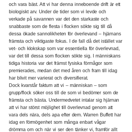
och vara bäst. Att vi har denna inneboende drift är ett
biologiskt arv. Under de tider som vi levde och
verkade på savannen var det den starkaste och
snabbaste som de flesta i flocken sökte sig till då
dessa ökade sannolikheten för överlevand – hjärnans
främsta och viktigaste fokus. I de fall då det istället var
vet- och klokskap som var essentiella för överlevnad,
var det till dessa som flocken sökte sig. I människans
tidiga historia var det främst fysiska förmågor som
premierades, medan det med åren och fram till idag
har blivit mer varierat och diversifierat.
Dock kvarstår faktum att vi – människan – som
grupp/flock söker oss till de som vi bedömer som de
främsta och bästa. Undermedvetet intalar sig hjärnan
att vi har störst möjlighet till överlevnad genom att
vara dels nära, dels apa efter dem. Warren Buffett har
idag en förmögenhet som många enbart vågar
drömma om och när vi ser den tänker vi, framför allt