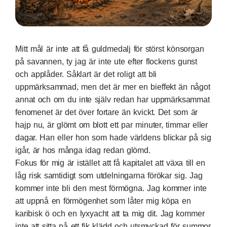
Mitt mål är inte att få guldmedalj för störst könsorgan
på savannen, ty jag är inte ute efter flockens gunst
och applåder. Såklart är det roligt att bli
uppmärksammad, men det är mer en bieffekt än något
annat och om du inte själv redan har uppmärksammat
fenomenet är det över fortare än kvickt. Det som är
hajp nu, är glömt om blott ett par minuter, timmar eller
dagar. Han eller hon som hade världens blickar på sig
igår, är hos många idag redan glömd.
Fokus för mig är istället att få kapitalet att växa till en
låg risk samtidigt som utdelningarna förökar sig. Jag
kommer inte bli den mest förmögna. Jag kommer inte
att uppnå en förmögenhet som låter mig köpa en
karibisk ö och en lyxyacht att ta mig dit. Jag kommer
inte att sitta på ett fik klädd och utsmyckad för summor