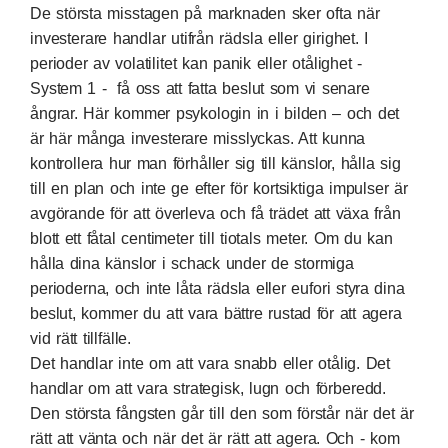
De största misstagen på marknaden sker ofta när
investerare handlar utifrån rädsla eller girighet. I
perioder av volatilitet kan panik eller otålighet -
System 1 - få oss att fatta beslut som vi senare
ångrar. Här kommer psykologin in i bilden – och det
är här många investerare misslyckas. Att kunna
kontrollera hur man förhåller sig till känslor, hålla sig
till en plan och inte ge efter för kortsiktiga impulser är
avgörande för att överleva och få trädet att växa från
blott ett fåtal centimeter till tiotals meter. Om du kan
hålla dina känslor i schack under de stormiga
perioderna, och inte låta rädsla eller eufori styra dina
beslut, kommer du att vara bättre rustad för att agera
vid rätt tillfälle.
Det handlar inte om att vara snabb eller otålig. Det
handlar om att vara strategisk, lugn och förberedd.
Den största fångsten går till den som förstår när det är
rätt att vänta och när det är rätt att agera. Och - kom