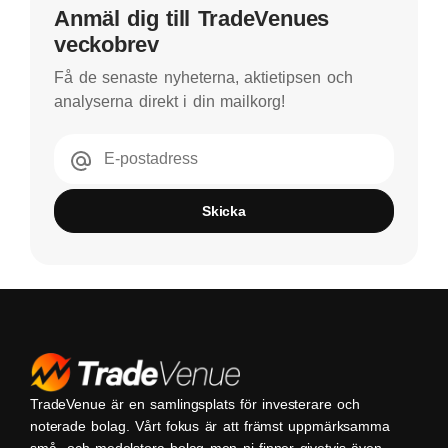
Anmäl dig till TradeVenues
veckobrev
Få de senaste nyheterna, aktietipsen och
analyserna direkt i din mailkorg!
E-postadress
Skicka
TradeVenue är en samlingsplats för investerare och
noterade bolag. Vårt fokus är att främst uppmärksamma