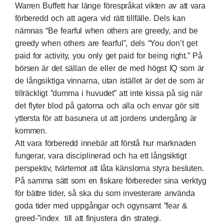
Warren Buffett har länge förespråkat vikten av att vara
förberedd och att agera vid rätt tillfälle. Dels kan
nämnas “Be fearful when others are greedy, and be
greedy when others are fearful”, dels “You don’t get
paid for activity, you only get paid for being right.” På
börsen är det sällan de eller de med högst IQ som är
de långsiktiga vinnarna, utan istället är det de som är
tillräckligt ”dumma i huvudet” att inte kissa på sig när
det flyter blod på gatorna och alla och envar gör sitt
yttersta för att basunera ut att jordens undergång är
kommen.
Att vara förberedd innebär att förstå hur marknaden
fungerar, vara disciplinerad och ha ett långsiktigt
perspektiv, tvärtemot att låta känslorna styra besluten.
På samma sätt som en fiskare förbereder sina verktyg
för bättre tider, så ska du som investerare använda
goda tider med uppgångar och ogynsamt ”fear &
greed-”index till att finjustera din strategi.