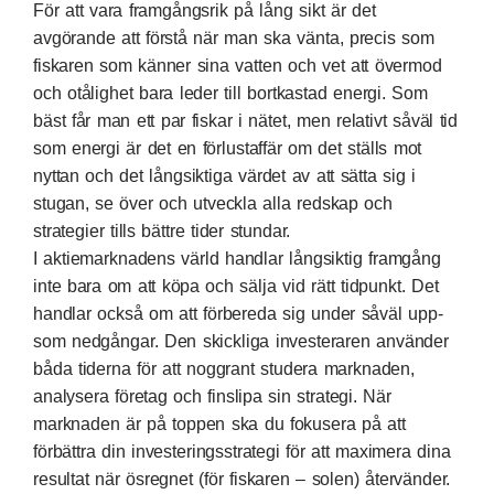
För att vara framgångsrik på lång sikt är det
avgörande att förstå när man ska vänta, precis som
fiskaren som känner sina vatten och vet att övermod
och otålighet bara leder till bortkastad energi. Som
bäst får man ett par fiskar i nätet, men relativt såväl tid
som energi är det en förlustaffär om det ställs mot
nyttan och det långsiktiga värdet av att sätta sig i
stugan, se över och utveckla alla redskap och
strategier tills bättre tider stundar.
I aktiemarknadens värld handlar långsiktig framgång
inte bara om att köpa och sälja vid rätt tidpunkt. Det
handlar också om att förbereda sig under såväl upp-
som nedgångar. Den skickliga investeraren använder
båda tiderna för att noggrant studera marknaden,
analysera företag och finslipa sin strategi. När
marknaden är på toppen ska du fokusera på att
förbättra din investeringsstrategi för att maximera dina
resultat när ösregnet (för fiskaren – solen) återvänder.