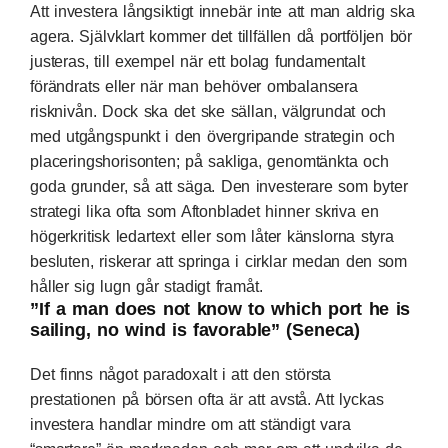
Att investera långsiktigt innebär inte att man aldrig ska
agera. Självklart kommer det tillfällen då portföljen bör
justeras, till exempel när ett bolag fundamentalt
förändrats eller när man behöver ombalansera
risknivån. Dock ska det ske sällan, välgrundat och
med utgångspunkt i den övergripande strategin och
placeringshorisonten; på sakliga, genomtänkta och
goda grunder, så att säga. Den investerare som byter
strategi lika ofta som Aftonbladet hinner skriva en
högerkritisk ledartext eller som låter känslorna styra
besluten, riskerar att springa i cirklar medan den som
håller sig lugn går stadigt framåt.
”If a man does not know to which port he is
sailing, no wind is favorable” (Seneca)
Det finns något paradoxalt i att den största
prestationen på börsen ofta är att avstå. Att lyckas
investera handlar mindre om att ständigt vara