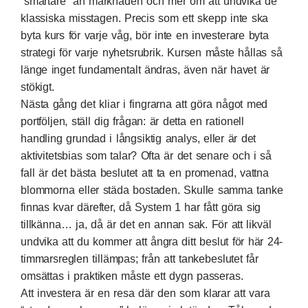
“smartare” än marknaden och mer om att undvika de
klassiska misstagen. Precis som ett skepp inte ska
byta kurs för varje våg, bör inte en investerare byta
strategi för varje nyhetsrubrik. Kursen måste hållas så
länge inget fundamentalt ändras, även när havet är
stökigt.
Nästa gång det kliar i fingrarna att göra något med
portföljen, ställ dig frågan: är detta en rationell
handling grundad i långsiktig analys, eller är det
aktivitetsbias som talar? Ofta är det senare och i så
fall är det bästa beslutet att ta en promenad, vattna
blommorna eller städa bostaden. Skulle samma tanke
finnas kvar därefter, då System 1 har fått göra sig
tillkänna… ja, då är det en annan sak. För att likväl
undvika att du kommer att ångra ditt beslut för här 24-
timmarsreglen tillämpas; från att tankebeslutet får
omsättas i praktiken måste ett dygn passeras.
Att investera är en resa där den som klarar att vara