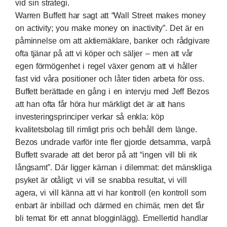
vid sin strategi.
Warren Buffett har sagt att “Wall Street makes money
on activity; you make money on inactivity”. Det är en
påminnelse om att aktiemäklare, banker och rådgivare
ofta tjänar på att vi köper och säljer – men att vår
egen förmögenhet i regel växer genom att vi håller
fast vid våra positioner och låter tiden arbeta för oss.
Buffett berättade en gång i en intervju med Jeff Bezos
att han ofta får höra hur märkligt det är att hans
investeringsprinciper verkar så enkla: köp
kvalitetsbolag till rimligt pris och behåll dem länge.
Bezos undrade varför inte fler gjorde detsamma, varpå
Buffett svarade att det beror på att “ingen vill bli rik
långsamt”. Där ligger kärnan i dilemmat: det mänskliga
psyket är otåligt; vi vill se snabba resultat, vi vill
agera, vi vill känna att vi har kontroll (en kontroll som
enbart är inbillad och därmed en chimär, men det får
bli temat för ett annat blogginlägg). Emellertid handlar