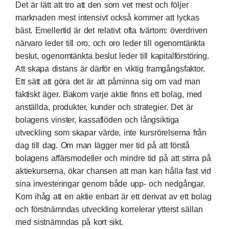
Det är lätt att tro att den som vet mest och följer
marknaden mest intensivt också kommer att lyckas
bäst. Emellertid är det relativt ofta tvärtom: överdriven
närvaro leder till oro, och oro leder till ogenomtänkta
beslut, ogenomtänkta beslut leder till kapitalförstöring.
Att skapa distans är därför en viktig framgångsfaktor.
Ett sätt att göra det är att påminna sig om vad man
faktiskt äger. Bakom varje aktie finns ett bolag, med
anställda, produkter, kunder och strategier. Det är
bolagens vinster, kassaflöden och långsiktiga
utveckling som skapar värde, inte kursrörelserna från
dag till dag. Om man lägger mer tid på att förstå
bolagens affärsmodeller och mindre tid på att stirra på
aktiekurserna, ökar chansen att man kan hålla fast vid
sina investeringar genom både upp- och nedgångar.
Kom ihåg att en aktie enbart är ett derivat av ett bolag
och förstnämndas utveckling korrelerar ytterst sällan
med sistnämndas på kort sikt.