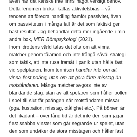
även när det kanske inte finns något verkligt behov.
Detta fenomen brukar kallas aktivitetsbias – vår
tendens att föredra handling framför passivitet, även
om passiviteten i många fall är det som faktiskt ger
bäst resultat. Jag behandlar detta mer ingående i min
andra bok,
MER Börspsykologi
(2021).
Inom idrottens värld talas det ofta om att vinna
matcher genom tålamod och inte frångå såväl strategi
som taktik, att inte rusa framåt i panik utan hålla fast
vid spelplanen. Inom tennisen
handlar inte om att
vinna flest poäng, utan om att göra färre misstag än
motståndaren.
Många matcher avgörs inte av
bländande slag, utan av att spelaren som håller bollen
i spel till slut får poängen när motståndaren missar
(pga. frustration, misstag, otålighet etc.). På börsen är
det likadant – över lång tid är det inte den som jagar
flest snabba vinster som går segrande ur spelet, utan
den som undviker de stora misstagen och håller fast