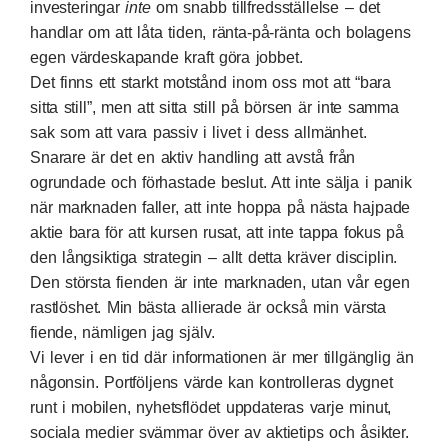
investeringar
inte
om snabb tillfredsställelse – det
handlar om att låta tiden, ränta-på-ränta och bolagens
egen värdeskapande kraft göra jobbet.
Det finns ett starkt motstånd inom oss mot att “bara
sitta still”, men att sitta still på börsen är inte samma
sak som att vara passiv i livet i dess allmänhet.
Snarare är det en aktiv handling att avstå från
ogrundade och förhastade beslut. Att inte sälja i panik
när marknaden faller, att inte hoppa på nästa hajpade
aktie bara för att kursen rusat, att inte tappa fokus på
den långsiktiga strategin – allt detta kräver disciplin.
Den största fienden är inte marknaden, utan vår egen
rastlöshet. Min bästa allierade är också min värsta
fiende, nämligen jag själv.
Vi lever i en tid där informationen är mer tillgänglig än
någonsin. Portföljens värde kan kontrolleras dygnet
runt i mobilen, nyhetsflödet uppdateras varje minut,
sociala medier svämmar över av aktietips och åsikter.