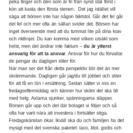
peka finger och den som är fri från synd står först i
kön att kasta den första stenen. Det jag istället vill
säga att börsen inte har någon biktstol. Går det fel går
det fel och mer ofta än sällan svider det. Börsen har
inget överseende med att du tummat lite på dina krav
och riktlinjer. Du kan komma med vilken ursäkt som
helst, men det ändrar inte faktum –
du är ytterst
ansvarig för att ta ansvar
. Ansvar för hur du förvaltar
de pengar du dagligen sliter för.
När man ser det från detta perspektiv blir det än mer
skrämmande. Dagligen går jag/du till jobbet och sliter
för att få en lön i ersättning. Sedan sätter vi oss en
fredagseftermiddag och känner hur skönt det ska bli
med helg. Axlarna sjunker, spänningarna släpper.
Börsen går upp och det där bolaget vi följer och så
ofta har varit nära att investera i fortsätter stiga.
Fredagskänslan ökar. Ikväll ska du och familjen ha det
mysigt med det svenska paketet: taco, Idol, godis och