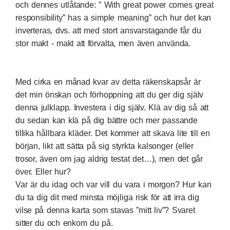
och dennes utlåtande: ” With great power comes great
responsibility” has a simple meaning” och hur det kan
inverteras, dvs. att med stort ansvarstagande får du
stor makt - makt att förvalta, men även använda.
Med cirka en månad kvar av detta räkenskapsår är
det min önskan och förhoppning att du ger dig själv
denna julklapp. Investera i dig själv. Klä av dig så att
du sedan kan klä på dig bättre och mer passande
tillika hållbara kläder. Det kommer att skava lite till en
början, likt att sätta på sig styrkta kalsonger (eller
trosor, även om jag aldrig testat det…), men det går
över. Eller hur?
Var är du idag och var vill du vara i morgon? Hur kan
du ta dig dit med minsta möjliga risk för att irra dig
vilse på denna karta som stavas ”mitt liv”? Svaret
sitter du och enkom du på.