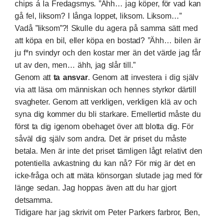
chips á la Fredagsmys. ”Ähh… jag köper, för vad kan
gå fel, liksom? I långa loppet, liksom. Liksom…”
Vadå ”liksom”?! Skulle du agera på samma sätt med
att köpa en bil, eller köpa en bostad? ”Ähh… bilen är
ju f*n svindyr och den kostar mer än det värde jag får
ut av den, men… ähh, jag slår till.”
Genom att
ta ansvar
. Genom att investera i dig själv
via att läsa om människan och hennes styrkor därtill
svagheter. Genom att verkligen, verkligen klä av och
syna dig kommer du bli starkare. Emellertid måste du
först ta dig igenom obehaget över att blotta dig. För
såväl dig själv som andra. Det är priset du måste
betala. Men är inte det priset tämligen lågt relativt den
potentiella avkastning du kan nå? För mig är det en
icke-fråga och att mäta könsorgan slutade jag med för
länge sedan. Jag hoppas även att du har gjort
detsamma.
Tidigare har jag skrivit om Peter Parkers farbror, Ben,