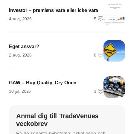
Investor – premiens vara eller icke vara
4 aug, 2026
5
Eget ansvar?
2 aug, 2026
0
GAW – Buy Quality, Cry Once
30 jul, 2026
3
Anmäl dig till TradeVenues
veckobrev
Få de senaste nyheterna, aktietipsen och