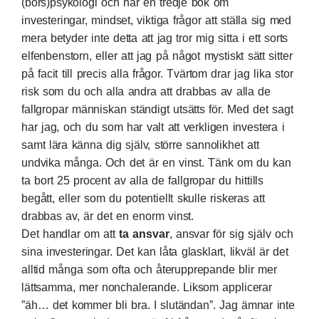
(börs)psykologi och har en tredje bok om
investeringar, mindset, viktiga frågor att ställa sig med
mera betyder inte detta att jag tror mig sitta i ett sorts
elfenbenstorn, eller att jag på något mystiskt sätt sitter
på facit till precis alla frågor. Tvärtom drar jag lika stor
risk som du och alla andra att drabbas av alla de
fallgropar människan ständigt utsätts för. Med det sagt
har jag, och du som har valt att verkligen investera i
samt lära känna dig själv, större sannolikhet att
undvika många. Och det är en vinst. Tänk om du kan
ta bort 25 procent av alla de fallgropar du hittills
begått, eller som du potentiellt skulle riskeras att
drabbas av, är det en enorm vinst.
Det handlar om att
ta ansvar
, ansvar för sig själv och
sina investeringar. Det kan låta glasklart, likväl är det
alltid många som ofta och återupprepande blir mer
lättsamma, mer nonchalerande. Liksom applicerar
”äh… det kommer bli bra. I slutändan”. Jag ämnar inte