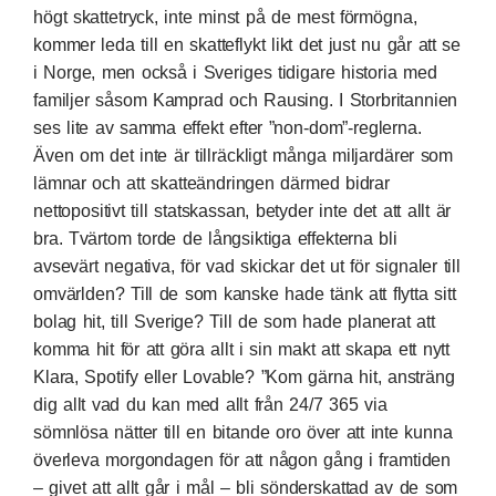
högt skattetryck, inte minst på de mest förmögna,
kommer leda till
en skatteflykt likt det just nu går att se
i Norge
, men också i Sveriges tidigare historia med
familjer såsom
Kamprad och Rausing
. I
Storbritannien
ses lite av samma effekt efter ”non-dom”-reglerna
.
Även om det inte är tillräckligt många miljardärer som
lämnar och att skatteändringen därmed bidrar
nettopositivt till statskassan, betyder inte det att allt är
bra. Tvärtom torde de långsiktiga effekterna bli
avsevärt negativa, för vad skickar det ut för signaler till
omvärlden? Till de som kanske hade tänk att flytta sitt
bolag hit, till Sverige? Till de som hade planerat att
komma hit för att göra allt i sin makt att skapa ett nytt
Klara, Spotify eller Lovable? ”Kom gärna hit, ansträng
dig allt vad du kan med allt från 24/7 365 via
sömnlösa nätter till en bitande oro över att inte kunna
överleva morgondagen för att någon gång i framtiden
– givet att allt går i mål – bli sönderskattad av de som