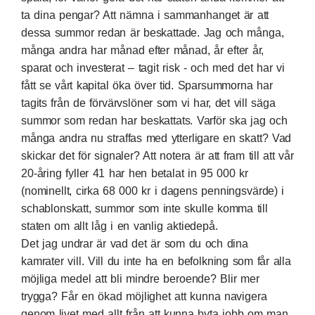
ta dina pengar? Att nämna i sammanhanget är att
dessa summor redan är beskattade. Jag och många,
många andra har månad efter månad, år efter år,
sparat och investerat – tagit risk - och med det har vi
fått se vårt kapital öka över tid. Sparsummorna har
tagits från de förvärvslöner som vi har, det vill säga
summor som redan har beskattats. Varför ska jag och
många andra nu straffas med ytterligare en skatt? Vad
skickar det för signaler? Att notera är att fram till att vår
20-åring fyller 41 har hen betalat in 95 000 kr
(nominellt, cirka 68 000 kr i dagens penningsvärde) i
schablonskatt, summor som inte skulle komma till
staten om allt låg i en vanlig aktiedepå.
Det jag undrar är vad det är som du och dina
kamrater vill. Vill du inte ha en befolkning som får alla
möjliga medel att bli mindre beroende? Blir mer
trygga? Får en ökad möjlighet att kunna navigera
genom livet med allt från att kunna byta jobb om man