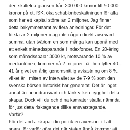
den skattefria gränsen från 300 000 kronor till 50 000
kronor på ett ISK, öka schablonbeskattningen för alla
som har ett kapital större än 2 miljoner. Jag finner
detta bekymmersamt av flera anledningar. För det
första är 2 miljoner idag inte någon direkt avsevärd
summa, utan tvärtom en som många kan uppnå med
ett enkelt månadssparande i indexfonder. En 20-åring
som månadssparar 3000 kr, motsvarande 10 % av
medianlönen, kommer nå 2 miljoner när hen fyller 40–
41 år givet en årlig genomsnittlig avkastning om 8 %,
vilket är i mitten av intervallet av de 7-9 % som den
svenska börsen historiskt har genererat. Det är inget
annat än beundransvärt och tänk vilken trygghet detta
skapar. Dock vill du och dina kamrater straffa nämnda
för just detta risktagande tillika ansvarstagande.
Varför?
För det andra skapar din politik en aversion till att
spara, för varför göra det när staten ändå kommer att