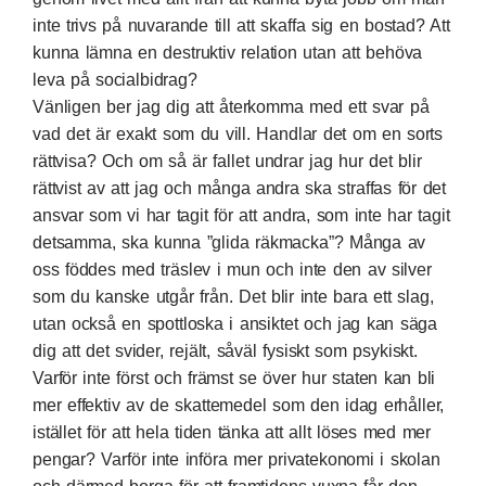
inte trivs på nuvarande till att skaffa sig en bostad? Att
kunna lämna en destruktiv relation utan att behöva
leva på socialbidrag?
Vänligen ber jag dig att återkomma med ett svar på
vad det är exakt som du vill. Handlar det om en sorts
rättvisa? Och om så är fallet undrar jag hur det blir
rättvist av att jag och många andra ska straffas för det
ansvar som vi har tagit för att andra, som inte har tagit
detsamma, ska kunna ”glida räkmacka”? Många av
oss föddes med träslev i mun och inte den av silver
som du kanske utgår från. Det blir inte bara ett slag,
utan också en spottloska i ansiktet och jag kan säga
dig att det svider, rejält, såväl fysiskt som psykiskt.
Varför inte först och främst se över hur staten kan bli
mer effektiv av de skattemedel som den idag erhåller,
istället för att hela tiden tänka att allt löses med mer
pengar? Varför inte införa mer privatekonomi i skolan