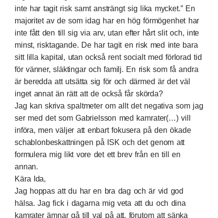
inte har tagit risk samt ansträngt sig lika mycket.” En
majoritet av de som idag har en hög förmögenhet har
inte fått den till sig via arv, utan efter hårt slit och, inte
minst, risktagande. De har tagit en risk med inte bara
sitt lilla kapital, utan också rent socialt med förlorad tid
för vänner, släktingar och familj. En risk som få andra
är beredda att utsätta sig för och därmed är det väl
inget annat än rätt att de också får skörda?
Jag kan skriva spaltmeter om allt det negativa som jag
ser med det som Gabrielsson med kamrater(…) vill
införa, men väljer att enbart fokusera på den ökade
schablonbeskattningen på ISK och det genom att
formulera mig likt vore det ett brev från en till en
annan.
Kära Ida,
Jag hoppas att du har en bra dag och är vid god
hälsa. Jag fick i dagarna mig veta att du och dina
kamrater ämnar gå till val på att, förutom att sänka