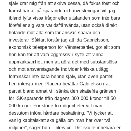
själv drar mig från att skriva dessa, då fokus först och
främst här är på sparande och investeringar, vill jag
ibland lyfta vissa frågor eller uttalanden som inte bara
förefaller sig vara världsfrånvända, utan också direkt
hotande mot alla som tar ansvar, sparar och
investerar. Såklart förstår jag att
Ida Gabrielsson
,
ekonomisk talesperson för Vänsterpartiet, gör allt som
hon kan för att vara aggressiv i syfte att vinna
uppmärksamhet, men att göra det med substanslösa
och mot ansvarstagande individer kritiska utlägg
förminskar inte bara henne själv, utan även partiet.
I en
intervju med Placera
berättar Gabrielsson att
partiet bland annat vill sänka den skattefria gränsen
för ISK-sparande från dagens 300 000 kronor till 50
000 kronor. För större förmögenheter vill man
dessutom införa hårdare beskattning. ”Vi tycker att
vanlig kapitalskatt ska gälla om man har över två
miljoner”, säger hon i intervjun. Det skulle innebära en