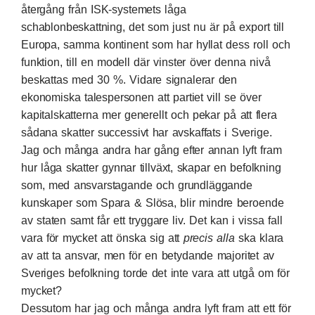
återgång från ISK-systemets låga
schablonbeskattning,
det som just nu är på export till
Europa, samma kontinent som har hyllat dess roll och
funktion
, till en modell där vinster över denna nivå
beskattas med 30 %. Vidare signalerar den
ekonomiska talespersonen att partiet vill se över
kapitalskatterna mer generellt och pekar på att flera
sådana skatter successivt har avskaffats i Sverige.
Jag och många andra har gång efter annan lyft fram
hur låga skatter gynnar tillväxt, skapar en befolkning
som, med ansvarstagande och grundläggande
kunskaper som Spara & Slösa, blir mindre beroende
av staten samt får ett tryggare liv. Det kan i vissa fall
vara för mycket att önska sig att
precis
alla
ska klara
av att ta ansvar, men för en betydande majoritet av
Sveriges befolkning torde det inte vara att utgå om för
mycket?
Dessutom har jag och många andra lyft fram att ett för