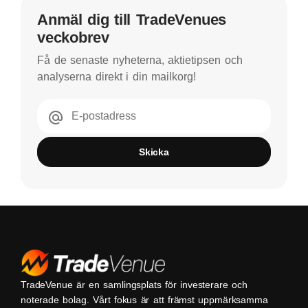
Anmäl dig till TradeVenues
veckobrev
Få de senaste nyheterna, aktietipsen och
analyserna direkt i din mailkorg!
E-postadress
Skicka
TradeVenue är en samlingsplats för investerare och
noterade bolag. Vårt fokus är att främst uppmärksamma