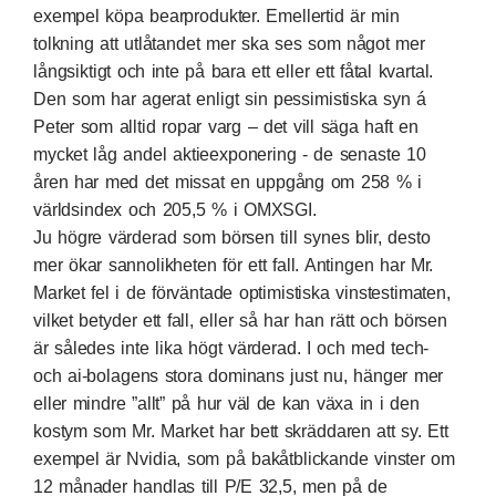
exempel köpa bearprodukter. Emellertid är min
tolkning att utlåtandet mer ska ses som något mer
långsiktigt och inte på bara ett eller ett fåtal kvartal.
Den som har agerat enligt sin pessimistiska syn á
Peter som alltid ropar varg – det vill säga haft en
mycket låg andel aktieexponering - de senaste 10
åren har med det missat en uppgång om 258 % i
världsindex och 205,5 % i OMXSGI.
Ju högre värderad som börsen till synes blir, desto
mer ökar sannolikheten för ett fall. Antingen har Mr.
Market fel i de förväntade optimistiska vinstestimaten,
vilket betyder ett fall, eller så har han rätt och börsen
är således inte lika högt värderad. I och med tech-
och ai-bolagens stora dominans just nu, hänger mer
eller mindre ”allt” på hur väl de kan växa in i den
kostym som Mr. Market har bett skräddaren att sy. Ett
exempel är Nvidia, som på bakåtblickande vinster om
12 månader handlas till P/E 32,5, men på de