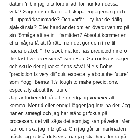
datum Y blir jag ofta förbluffad, för hur kan dessa
veta? Säger de detta för att skapa engagemang och
bli uppmärksammade? Och varför – ty har de dålig
självkänsla? Eller handlar det om en överdriven tro på
sin förmåga att se in i framtiden? Absolut kommer en
eller några få att få rätt, men det gör dem inte till
några orakel. ”The stock market has predicted nine of
the last five recessions”, som Paul Samuelsons säger
och skulle det ej räcka finns såväl Niels Bohrs
”prediction is very difficult, especially about the future”
som Yoggi Berras ”It's tough to make predictions,
especially about the future.”
Jag är förberedd på att en nedgång
kommer
att
komma. Mer tid eller energi lägger jag inte på det. Jag
har en strategi och jag har ständigt fokus på
processen, det vill säga det som jag kan påverka. Mer
kan och ska jag inte göra. Om jag går ur marknaden
måste jag också dels veta när jag ska börja köpa på