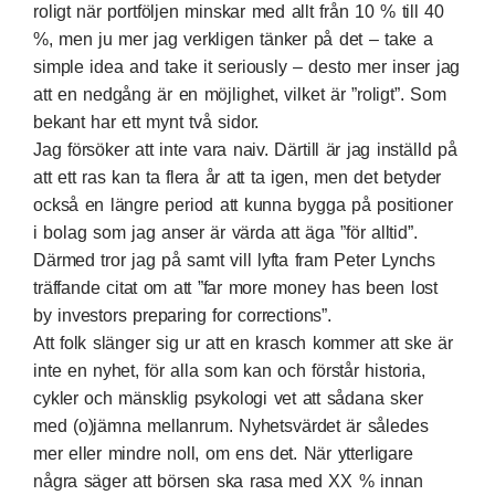
roligt när portföljen minskar med allt från 10 % till 40
%, men ju mer jag verkligen tänker på det – take a
simple idea and take it seriously – desto mer inser jag
att en nedgång är en möjlighet, vilket är ”roligt”. Som
bekant har ett mynt två sidor.
Jag försöker att inte vara naiv. Därtill är jag inställd på
att ett ras kan ta flera år att ta igen, men det betyder
också en längre period att kunna bygga på positioner
i bolag som jag anser är värda att äga ”för alltid”.
Därmed tror jag på samt vill lyfta fram Peter Lynchs
träffande citat om att ”far more money has been lost
by investors preparing for corrections”.
Att folk slänger sig ur att en krasch kommer att ske är
inte en nyhet, för alla som kan och förstår historia,
cykler och mänsklig psykologi vet att sådana sker
med (o)jämna mellanrum. Nyhetsvärdet är således
mer eller mindre noll, om ens det. När ytterligare
några säger att börsen ska rasa med XX % innan