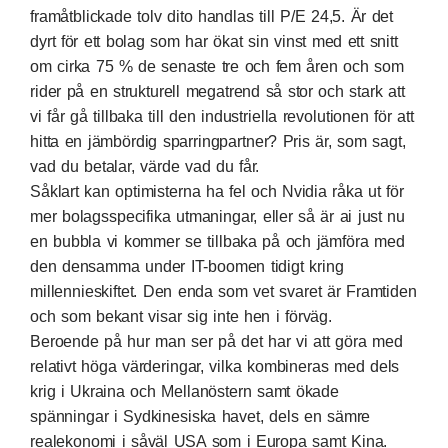
framåtblickade tolv dito handlas till P/E 24,5. Är det
dyrt för ett bolag som har ökat sin vinst med ett snitt
om cirka 75 % de senaste tre och fem åren och som
rider på en strukturell megatrend så stor och stark att
vi får gå tillbaka till den industriella revolutionen för att
hitta en jämbördig sparringpartner? Pris är, som sagt,
vad du betalar, värde vad du får.
Såklart kan optimisterna ha fel och Nvidia råka ut för
mer bolagsspecifika utmaningar, eller så är ai just nu
en bubbla vi kommer se tillbaka på och jämföra med
den densamma under IT-boomen tidigt kring
millennieskiftet. Den enda som vet svaret är Framtiden
och som bekant visar sig inte hen i förväg.
Beroende på hur man ser på det har vi att göra med
relativt höga värderingar, vilka kombineras med dels
krig i Ukraina och Mellanöstern samt ökade
spänningar i Sydkinesiska havet, dels en sämre
realekonomi i såväl USA som i Europa samt Kina.