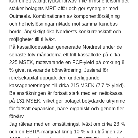
kan bli ett väldigt lyckat förvärv, inte minst eftersom det
stärker bolagets MRE-affär och ger synergier med
Outmeals. Kombinationen av komponentförsäljning
och helhetslösningar riktade mot samma kundbas
borde långsiktigt öka Nordrests konkurrenskraft och
möjligheter till tillväxt.
På kassaflödessidan genererade Nordrest under de
senaste tolv månaderna ett fritt kassaflöde på cirka
225 MSEK, motsvarande en FCF-yield på omkring 8
% givet nuvarande börsvärdering. Justerat för
rörelsekapital uppgick den underliggande
kassagenereringen till cirka 215 MSEK (7,7 % yield).
Balansräkningen är fortsatt stark med en nettokassa
på 131 MSEK, vilket ger bolaget betydande utrymme
för fortsatt expansion, både organiskt och genom fler
förvärv.
Jag räknar med en omsättningstillväxt om cirka 23 %
och en EBITA-marginal kring 10 % vid utgången av