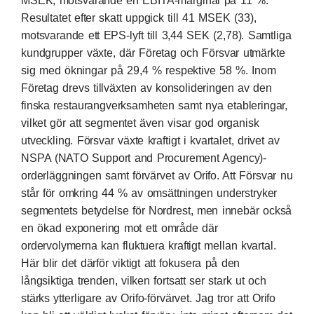
MSEK, motsvarande en EBITA-marginal på 11 %.
Resultatet efter skatt uppgick till 41 MSEK (33),
motsvarande ett EPS-lyft till 3,44 SEK (2,78). Samtliga
kundgrupper växte, där Företag och Försvar utmärkte
sig med ökningar på 29,4 % respektive 58 %. Inom
Företag drevs tillväxten av konsolideringen av den
finska restaurangverksamheten samt nya etableringar,
vilket gör att segmentet även visar god organisk
utveckling. Försvar växte kraftigt i kvartalet, drivet av
NSPA (NATO Support and Procurement Agency)-
orderläggningen samt förvärvet av Orifo. Att Försvar nu
står för omkring 44 % av omsättningen understryker
segmentets betydelse för Nordrest, men innebär också
en ökad exponering mot ett område där
ordervolymerna kan fluktuera kraftigt mellan kvartal.
Här blir det därför viktigt att fokusera på den
långsiktiga trenden, vilken fortsatt ser stark ut och
stärks ytterligare av Orifo-förvärvet. Jag tror att Orifo