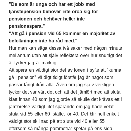
"De som är unga och har ett jobb med
tjänstepension behöver inte oroa sig för
pensionen och behöver heller inte
pensionsspara."
"Att gå i pension vid 65 kommer en majoritet av
befolkningen inte ha råd med."
Hur man kan säga dessa två saker med någon minuts
mellanrum utan att själv reflektera över hur snurrigt det
är tycker jag är märkligt.
Att spara en väldigt stor del av lönen i syfte att “kunna
gå i pension” väldigt tidigt förstår jag är något som
passar långt ifrån alla. Även om jag själv verkligen
tycker det var värt det och att det jämfört med att sluta
klart innan 40 som jag gjorde så skulle det krävas ett i
jämförelse väldigt litet sparande om jag hade velat
sluta vid 55 eller 60 istället för 40. Det blir helt enkelt
väldigt stor skillnad på att sluta vid 40 eller 55
eftersom så många parametrar spelar på ens sida