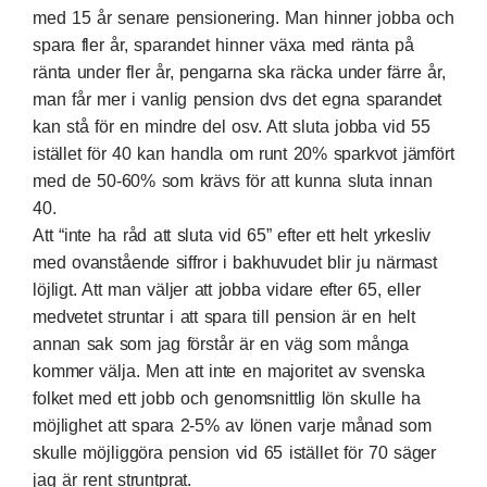
med 15 år senare pensionering. Man hinner jobba och
spara fler år, sparandet hinner växa med ränta på
ränta under fler år, pengarna ska räcka under färre år,
man får mer i vanlig pension dvs det egna sparandet
kan stå för en mindre del osv. Att sluta jobba vid 55
istället för 40 kan handla om runt 20% sparkvot jämfört
med de 50-60% som krävs för att kunna sluta innan
40.
Att “inte ha råd att sluta vid 65” efter ett helt yrkesliv
med ovanstående siffror i bakhuvudet blir ju närmast
löjligt. Att man väljer att jobba vidare efter 65, eller
medvetet struntar i att spara till pension är en helt
annan sak som jag förstår är en väg som många
kommer välja. Men att inte en majoritet av svenska
folket med ett jobb och genomsnittlig lön skulle ha
möjlighet att spara 2-5% av lönen varje månad som
skulle möjliggöra pension vid 65 istället för 70 säger
jag är rent struntprat.