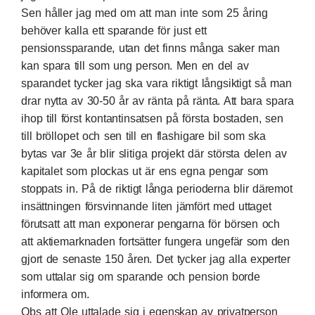
Sen håller jag med om att man inte som 25 åring
behöver kalla ett sparande för just ett
pensionssparande, utan det finns många saker man
kan spara till som ung person. Men en del av
sparandet tycker jag ska vara riktigt långsiktigt så man
drar nytta av 30-50 år av ränta på ränta. Att bara spara
ihop till först kontantinsatsen på första bostaden, sen
till bröllopet och sen till en flashigare bil som ska
bytas var 3e år blir slitiga projekt där största delen av
kapitalet som plockas ut är ens egna pengar som
stoppats in. På de riktigt långa perioderna blir däremot
insättningen försvinnande liten jämfört med uttaget
förutsatt att man exponerar pengarna för börsen och
att aktiemarknaden fortsätter fungera ungefär som den
gjort de senaste 150 åren. Det tycker jag alla experter
som uttalar sig om sparande och pension borde
informera om.
Obs att Ole uttalade sig i egenskap av privatperson