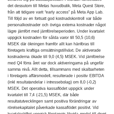
det dessutom till Metas huvudbutik, Meta Quest Store,
från att tidigare varit “early access” på Meta App Lab.
Till följd av en fortsatt god kostnadskontroll var både
personalkostnader och övriga externa kostnader något
lägre jämfört med jämförelseperioden. Under kvartalet
uppgick kostnaden för sålda varor till 50,5 (10,6)
MSEK där ökningen framför allt kan hänföras till
företagets kraftiga omsättningstillväxt. De aktiverade
kostnaderna ökade till 9,0 (4,5) MSEK. Vid jämförelse
med Q4 förra året var dock aktiveringarna på ungefär
samma nivå. Allt detta, tillsammans med skalbarheten
i företagets affärsmodell, resulterade i positiv EBITDA
(inkl resultatandelar i intressebolag) om 8,0 (-0,2)
MSEK. Det operativa kassaflödet uppgick under
kvartalet till 7,4 (-21,5) MSEK, där både
resultatutvecklingen samt positiva förändringar av
rörelsekapitalet påverkade kassaflödet positivt. Vid
kvartalsskiftet uppgick företagets likvida medel till drygt