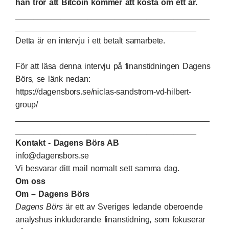
han tror att Bitcoin kommer att kosta om ett år.
___________________________________________
________________________________________
Detta är en intervju i ett betalt samarbete.
För att läsa denna intervju på finanstidningen Dagens
Börs, se länk nedan:
https://dagensbors.se/niclas-sandstrom-vd-hilbert-
group/
___________________________________________
________________________________________
Kontakt - Dagens Börs AB
info@dagensbors.se
Vi besvarar ditt mail normalt sett samma dag.
Om oss
Om – Dagens Börs
Dagens Börs
är ett av Sveriges ledande oberoende
analyshus inkluderande finanstidning, som fokuserar