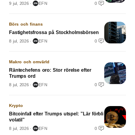
9 jul, 2026
EFN
0
Börs och finans
Fastighetsfrossa på Stockholmsbörsen
8 jul, 2026
EFN
0
Makro och omvärld
Räntechefens oro: Stor rörelse efter
Trumps ord
8 jul, 2026
EFN
0
Krypto
Bitcoinfall efter Trumps utspel: ”Lär förbli
volatil”
8 jul, 2026
EFN
0