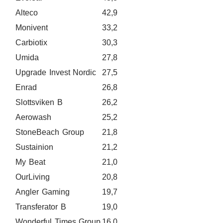
Alteco
42,9
Monivent
33,2
Carbiotix
30,3
Umida
27,8
Upgrade Invest Nordic
27,5
Enrad
26,8
Slottsviken B
26,2
Aerowash
25,2
StoneBeach Group
21,8
Sustainion
21,2
My Beat
21,0
OurLiving
20,8
Angler Gaming
19,7
Transferator B
19,0
Wonderful Times Group
16,0