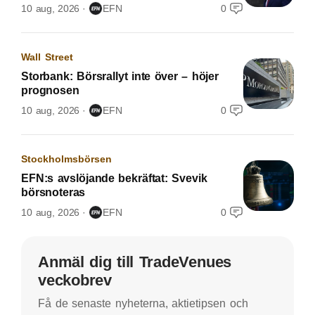
10 aug, 2026
EFN
0
Wall Street
Storbank: Börsrallyt inte över – höjer
prognosen
10 aug, 2026
EFN
0
Stockholmsbörsen
EFN:s avslöjande bekräftat: Svevik
börsnoteras
10 aug, 2026
EFN
0
Anmäl dig till TradeVenues
veckobrev
Få de senaste nyheterna, aktietipsen och