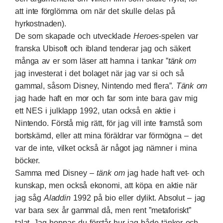
att inte förglömma om när det skulle delas på
hyrkostnaden).
De som skapade och utvecklade
Heroes
-spelen var
franska Ubisoft och ibland tenderar jag och säkert
många av er som läser att hamna i tankar ”
tänk om
jag investerat i det bolaget när jag var si och så
gammal, såsom Disney, Nintendo med flera”.
Tänk om
jag hade haft en mor och far som inte bara gav mig
ett NES i julklapp 1992, utan också en aktie i
Nintendo. Förstå mig rätt, för jag vill inte framstå som
bortskämd, eller att mina föräldrar var förmögna – det
var de inte, vilket också är något jag nämner i mina
böcker.
Samma med Disney –
tänk om
jag hade haft vet- och
kunskap, men också ekonomi, att köpa en aktie när
jag såg
Aladdin
1992 på bio eller dylikt. Absolut – jag
var bara sex år gammal då, men rent ”metaforiskt”
talat. Jag hoppas du förstår hur jag både tänker och