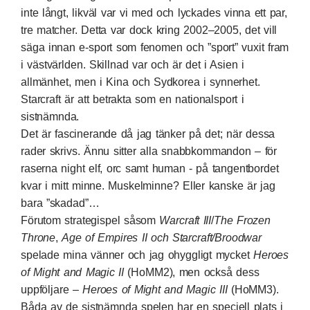
inte långt, likväl var vi med och lyckades vinna ett par,
tre matcher. Detta var dock kring 2002–2005, det vill
säga innan e-sport som fenomen och ”sport” vuxit fram
i västvärlden. Skillnad var och är det i Asien i
allmänhet, men i Kina och Sydkorea i synnerhet.
Starcraft är att betrakta som en nationalsport i
sistnämnda.
Det är fascinerande då jag tänker på det; när dessa
rader skrivs. Ännu sitter alla snabbkommandon – för
raserna night elf, orc samt human - på tangentbordet
kvar i mitt minne. Muskelminne? Eller kanske är jag
bara ”skadad”…
Förutom strategispel såsom
Warcraft III
/
The Frozen
Throne
,
Age of Empires II och Starcraft/Broodwar
spelade mina vänner och jag ohyggligt mycket
Heroes
of Might and Magic II
(HoMM2), men också dess
uppföljare –
Heroes of Might and Magic
III
(HoMM3).
Båda av de sistnämnda spelen har en speciell plats i