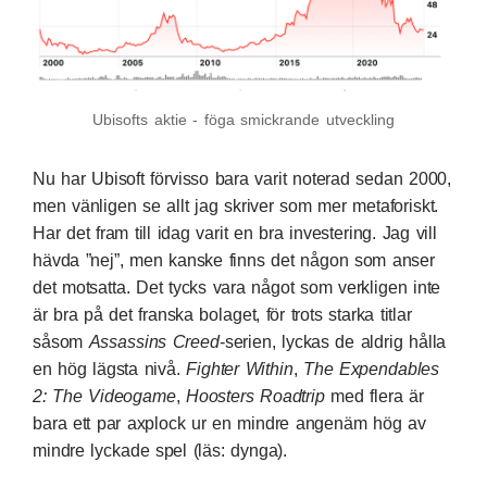
Ubisofts aktie - föga smickrande utveckling
Nu har Ubisoft förvisso bara varit noterad sedan 2000,
men vänligen se allt jag skriver som mer metaforiskt.
Har det fram till idag varit en bra investering. Jag vill
hävda ”nej”, men kanske finns det någon som anser
det motsatta. Det tycks vara något som verkligen inte
är bra på det franska bolaget, för trots starka titlar
såsom
Assassins Creed
-serien, lyckas de aldrig hålla
en hög lägsta nivå.
Fighter Within
,
The Expendables
2: The Videogame
,
Hoosters Roadtrip
med flera är
bara ett par axplock ur en mindre angenäm hög av
mindre lyckade spel (läs: dynga).