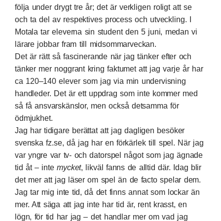
följa under drygt tre år; det är verkligen roligt att se
och ta del av respektives process och utveckling. I
Motala tar eleverna sin student den 5 juni, medan vi
lärare jobbar fram till midsommarveckan.
Det är rätt så fascinerande när jag tänker efter och
tänker mer noggrant kring faktumet att jag varje år har
ca 120–140 elever som jag via min undervisning
handleder. Det är ett uppdrag som inte kommer med
så få ansvarskänslor, men också detsamma för
ödmjukhet.
Jag har tidigare berättat att jag dagligen besöker
svenska
fz.se
, då jag har en förkärlek till spel. När jag
var yngre var tv- och datorspel något som jag ägnade
tid åt – inte
mycket
, likväl fanns de alltid där. Idag blir
det mer att jag läser om spel än de facto spelar dem.
Jag tar mig inte tid, då det finns annat som lockar än
mer. Att säga att jag inte har tid är, rent krasst, en
lögn, för tid har jag – det handlar mer om vad jag