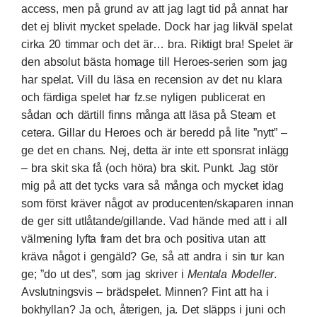
access, men på grund av att jag lagt tid på annat har
det ej blivit mycket spelade. Dock har jag likväl spelat
cirka 20 timmar och det är… bra. Riktigt bra! Spelet är
den absolut bästa homage till Heroes-serien som jag
har spelat. Vill du läsa
en recension av det nu klara
och färdiga spelet har fz.se nyligen publicerat en
sådan
och därtill finns många att läsa på Steam et
cetera. Gillar du Heroes och är beredd på lite ”nytt” –
ge det en chans. Nej, detta är inte ett sponsrat inlägg
– bra skit ska få (och höra) bra skit. Punkt. Jag stör
mig på att det tycks vara så många och mycket idag
som först kräver något av producenten/skaparen innan
de ger sitt utlåtande/gillande. Vad hände med att i all
välmening lyfta fram det bra och positiva utan att
kräva något i gengäld? Ge, så att andra i sin tur kan
ge; ”do ut des”, som jag skriver i
Mentala Modeller
.
Avslutningsvis – brädspelet
. Minnen? Fint att ha i
bokhyllan? Ja och, återigen, ja. Det släpps i juni och