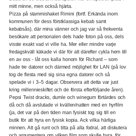
mitt minne, men också hjärta.
Pizza på
stammishaket Rimini
(fortf. Erkända inom
kommunen för dess förstklassiga kebab samt
kebabsås), där mina vänner och jag var så frekventa
besökare att personalen dels hade foton på oss, dels
visste exakt vad vi ville ha. Mer eller mindre varje
fredagskväll käkade vi där för att därefter cykla hem till
en av oss - låt oss kalla honom för Richard – som
hade tre datorer och därmed möjlighet för LAN (på lov
tog de flesta med sig sina egna datorer och så
spelade vi i 3–5 dagar. Observera att detta var just
kring millennieskiftet och de första efterföljande åren).
Pepsi Twist dracks, dumle och winegum förtärdes och
då och då avslutade vi kvällen/natten med en hyrfilm
(ja, det var på den tiden man fysiskt tog sig till en
butik för att hyra en fysisk kopia. Ack vilka härliga
minnen. Att gå runt och titta på alla fodral, att diskutera
och argumentera om vilken film som skulle hyra, för