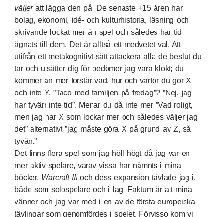
väljer
att lägga den på. De senaste +15 åren har
bolag, ekonomi, idé- och kulturhistoria, läsning och
skrivande lockat mer än spel och således har tid
ägnats till dem. Det är alltså ett medvetet val. Att
utifrån ett metakognitivt sätt attackera alla de beslut du
tar och utsätter dig för bedömer jag vara klokt; du
kommer än mer förstår vad, hur och varför du gör X
och inte Y. ”Taco med familjen på fredag”? ”Nej, jag
har tyvärr inte tid”. Menar du då inte mer ”Vad roligt,
men jag har X som lockar mer och således väljer jag
det” alternativt ”jag måste göra X på grund av Z, så
tyvärr.”
Det finns flera spel som jag höll högt då jag var en
mer aktiv spelare, varav vissa har nämnts i mina
böcker.
Warcraft III
och dess expansion tävlade jag i,
både som solospelare och i lag. Faktum är att mina
vänner och jag var med i en av de första europeiska
tävlingar som genomfördes i spelet. Förvisso kom vi