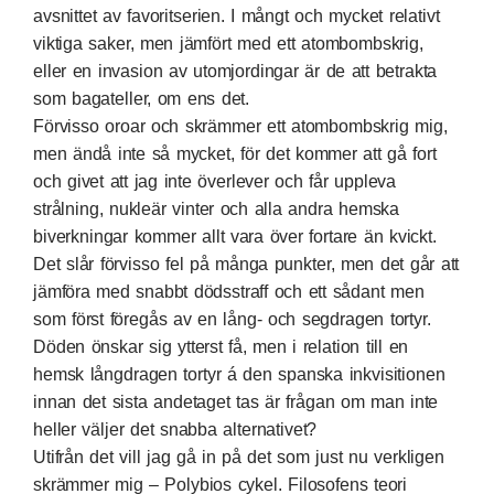
avsnittet av favoritserien. I mångt och mycket relativt
viktiga saker, men jämfört med ett atombombskrig,
eller en invasion av utomjordingar är de att betrakta
som bagateller, om ens det.
Förvisso oroar och skrämmer ett atombombskrig mig,
men ändå inte så mycket, för det kommer att gå fort
och givet att jag inte överlever och får uppleva
strålning, nukleär vinter och alla andra hemska
biverkningar kommer allt vara över fortare än kvickt.
Det slår förvisso fel på många punkter, men det går att
jämföra med snabbt dödsstraff och ett sådant men
som först föregås av en lång- och segdragen tortyr.
Döden önskar sig ytterst få, men i relation till en
hemsk långdragen tortyr á den spanska inkvisitionen
innan det sista andetaget tas är frågan om man inte
heller väljer det snabba alternativet?
Utifrån det vill jag gå in på det som just nu verkligen
skrämmer mig – Polybios cykel. Filosofens teori