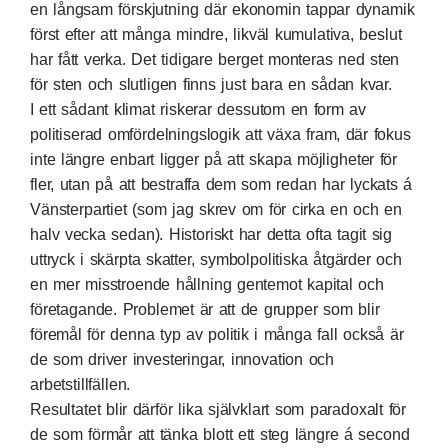
en långsam förskjutning där ekonomin tappar dynamik
först efter att många mindre, likväl kumulativa, beslut
har fått verka. Det tidigare berget monteras ned sten
för sten och slutligen finns just bara en sådan kvar.
I ett sådant klimat riskerar dessutom en form av
politiserad omfördelningslogik att växa fram, där fokus
inte längre enbart ligger på att skapa möjligheter för
fler, utan på att bestraffa dem som redan har lyckats á
Vänsterpartiet (
som jag skrev om för cirka en och en
halv vecka sedan
). Historiskt har detta ofta tagit sig
uttryck i skärpta skatter, symbolpolitiska åtgärder och
en mer misstroende hållning gentemot kapital och
företagande. Problemet är att de grupper som blir
föremål för denna typ av politik i många fall också är
de som driver investeringar, innovation och
arbetstillfällen.
Resultatet blir därför lika självklart som paradoxalt för
de som förmår att tänka blott ett steg längre á second