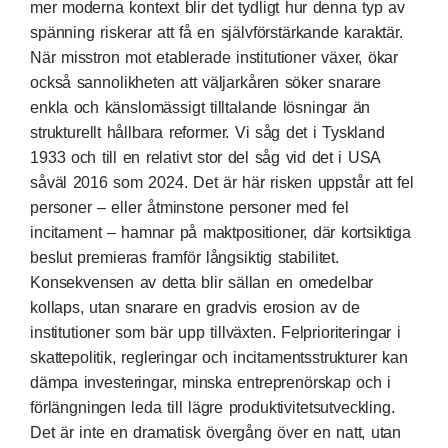
mer moderna kontext blir det tydligt hur denna typ av
spänning riskerar att få en självförstärkande karaktär.
När misstron mot etablerade institutioner växer, ökar
också sannolikheten att väljarkåren söker snarare
enkla och känslomässigt tilltalande lösningar än
strukturellt hållbara reformer. Vi såg det i Tyskland
1933 och till en relativt stor del såg vid det i USA
såväl 2016 som 2024. Det är här risken uppstår att fel
personer – eller åtminstone personer med fel
incitament – hamnar på maktpositioner, där kortsiktiga
beslut premieras framför långsiktig stabilitet.
Konsekvensen av detta blir sällan en omedelbar
kollaps, utan snarare en gradvis erosion av de
institutioner som bär upp tillväxten. Felprioriteringar i
skattepolitik, regleringar och incitamentsstrukturer kan
dämpa investeringar, minska entreprenörskap och i
förlängningen leda till lägre produktivitetsutveckling.
Det är inte en dramatisk övergång över en natt, utan