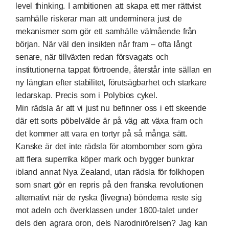
level thinking. I ambitionen att skapa ett mer rättvist
samhälle riskerar man att underminera just de
mekanismer som gör ett samhälle välmående från
början. När väl den insikten når fram – ofta långt
senare, när tillväxten redan försvagats och
institutionerna tappat förtroende, återstår inte sällan en
ny längtan efter stabilitet, förutsägbarhet och starkare
ledarskap. Precis som i Polybios cykel.
Min rädsla är att vi just nu befinner oss i ett skeende
där ett sorts pöbelvälde är på väg att växa fram och
det kommer att vara en tortyr på så många sätt.
Kanske är det inte rädsla för atombomber som göra
att
flera superrika köper mark och bygger bunkrar
ibland annat Nya Zealand
, utan rädsla för folkhopen
som snart gör en repris på den franska revolutionen
alternativt när de ryska (livegna) bönderna reste sig
mot adeln och överklassen under 1800-talet under
dels den agrara oron, dels Narodnirörelsen? Jag kan