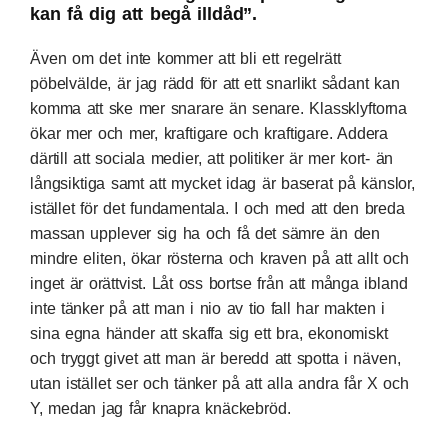
kan få dig att begå illdåd”.
Även om det inte kommer att bli ett regelrätt
pöbelvälde, är jag rädd för att ett snarlikt sådant kan
komma att ske mer snarare än senare. Klassklyftorna
ökar mer och mer, kraftigare och kraftigare. Addera
därtill att sociala medier, att politiker är mer kort- än
långsiktiga samt att mycket idag är baserat på känslor,
istället för det fundamentala. I och med att den breda
massan upplever sig ha och få det sämre än den
mindre eliten, ökar rösterna och kraven på att allt och
inget är orättvist. Låt oss bortse från att många ibland
inte tänker på att man i nio av tio fall har makten i
sina egna händer att skaffa sig ett bra, ekonomiskt
och tryggt givet att man är beredd att spotta i näven,
utan istället ser och tänker på att alla andra får X och
Y, medan jag får knapra knäckebröd.