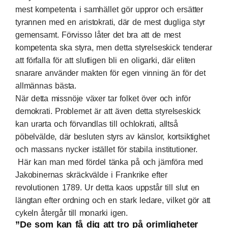
mest kompetenta i samhället gör uppror och ersätter
tyrannen med en aristokrati, där de mest dugliga styr
gemensamt. Förvisso låter det bra att de mest
kompetenta ska styra, men detta styrelseskick tenderar
att förfalla för att slutligen bli en oligarki, där eliten
snarare använder makten för egen vinning än för det
allmännas bästa.
När detta missnöje växer tar folket över och inför
demokrati. Problemet är att även detta styrelseskick
kan urarta och förvandlas till ochlokrati, alltså
pöbelvälde, där besluten styrs av känslor, kortsiktighet
och massans nycker istället för stabila institutioner.
Här kan man med fördel tänka på och jämföra med
Jakobinernas skräckvälde i Frankrike efter
revolutionen 1789. Ur detta kaos uppstår till slut en
längtan efter ordning och en stark ledare, vilket gör att
cykeln återgår till monarki igen.
”De som kan få dig att tro på orimligheter