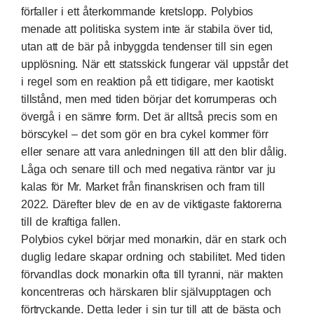
förfaller i ett återkommande kretslopp. Polybios
menade att politiska system inte är stabila över tid,
utan att de bär på inbyggda tendenser till sin egen
upplösning. När ett statsskick fungerar väl uppstår det
i regel som en reaktion på ett tidigare, mer kaotiskt
tillstånd, men med tiden börjar det korrumperas och
övergå i en sämre form. Det är alltså precis som en
börscykel – det som gör en bra cykel kommer förr
eller senare att vara anledningen till att den blir dålig.
Låga och senare till och med negativa räntor var ju
kalas för Mr. Market från finanskrisen och fram till
2022. Därefter blev de en av de viktigaste faktorerna
till de kraftiga fallen.
Polybios cykel börjar med monarkin, där en stark och
duglig ledare skapar ordning och stabilitet. Med tiden
förvandlas dock monarkin ofta till tyranni, när makten
koncentreras och härskaren blir självupptagen och
förtryckande. Detta leder i sin tur till att de bästa och