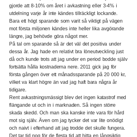
gjorde att 8-10% om året i avkastning eller 3-4% i
utdelning varje år inte kändes tillräckligt lockande.
Bara ett högt sparande som varit så viktigt på vägen
mot första miljonen kändes inte heller lika avgörande
längre, jag behövde göra något mer.
På tal om sparande så är det väl det positiva under
dessa år. Jag hade en relativt bra löneutveckling just
då och kunde trots att jag under en period bodde själv
fortsätta hålla kostnaderna nere. 2011 gick jag för
första gången över ett månadssparande på 20 000 kr,
vilket va klart högre än vad jag haft bara några år
tidigare.
Rent avkastningsmässigt blev det ingen katastrof med
flängande ut och in i marknaden. Så ingen större
skada skedd. Och man ska kanske inte vara för hård
mot sig själv. Även om jag tycker det var lite onödigt
och naivt i efterhand att jag trodde det skulle fungera.
Det tar tid nog för de flesta tid att hitta en långsiktig