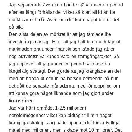
Jag separerade även och bodde själv under en period
efter ett långt förhållande, vilket så klart alltid är lite
mörkt där och då. Även om det kom något bra ur det
på sikt.
Den sista delen av mörkret är att jag famlade lite
investeringsmässigt. Efter att jag haft turen och tajmat
marknaden bra under finanskrisen kände jag att en
hög aktivitetsnivå kunde vara en framgångsfaktor. Så
jag upplever att jag under en period saknade en
långsiktig strategi. Det gjorde att jag krånglade en del
med att hoppa ut och in på börsen beroende på hur
det gått de senaste månaderna, med förhoppning om
att kunna göra något liknande som jag gjort under
finanskrisen.
Jag var här i området 1-2,5 miljoner i
nettoförmögenhet vilket kan bidragit till min något
krångliga strategi. Jag hade uppnått det första tydliga
målet med miljonen, men siktade mot 10 miljoner. Det