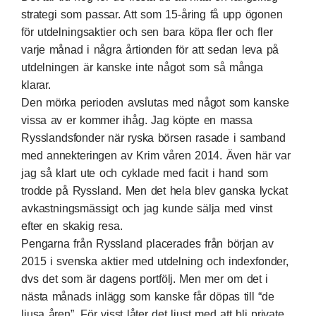
strategi som passar. Att som 15-åring få upp ögonen
för utdelningsaktier och sen bara köpa fler och fler
varje månad i några årtionden för att sedan leva på
utdelningen är kanske inte något som så många
klarar.
Den mörka perioden avslutas med något som kanske
vissa av er kommer ihåg. Jag köpte en massa
Rysslandsfonder när ryska börsen rasade i samband
med annekteringen av Krim våren 2014. Även här var
jag så klart ute och cyklade med facit i hand som
trodde på Ryssland. Men det hela blev ganska lyckat
avkastningsmässigt och jag kunde sälja med vinst
efter en skakig resa.
Pengarna från Ryssland placerades från början av
2015 i svenska aktier med utdelning och indexfonder,
dvs det som är dagens portfölj. Men mer om det i
nästa månads inlägg som kanske får döpas till “de
ljusa åren”. För visst låter det ljust med att bli private