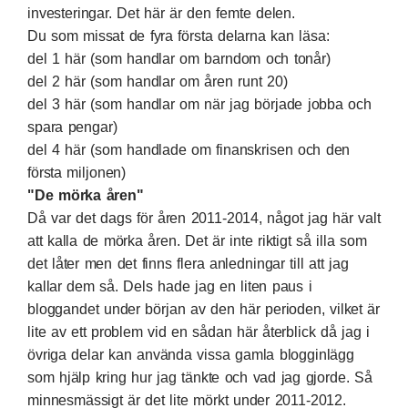
investeringar. Det här är den femte delen.
Du som missat de fyra första delarna kan läsa:
del 1 här
(som handlar om barndom och tonår)
del 2 här
(som handlar om åren runt 20)
del 3 här
(som handlar om när jag började jobba och
spara pengar)
del 4 här
(som handlade om finanskrisen och den
första miljonen)
"De mörka åren"
Då var det dags för åren 2011-2014, något jag här valt
att kalla de mörka åren. Det är inte riktigt så illa som
det låter men det finns flera anledningar till att jag
kallar dem så. Dels hade jag en liten paus i
bloggandet under början av den här perioden, vilket är
lite av ett problem vid en sådan här återblick då jag i
övriga delar kan använda vissa gamla blogginlägg
som hjälp kring hur jag tänkte och vad jag gjorde. Så
minnesmässigt är det lite mörkt under 2011-2012.