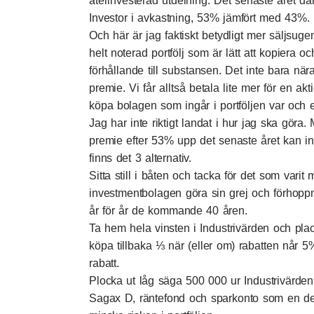
återinvesterad utdelning. Det senaste året där
Investor i avkastning, 53% jämfört med 43%.
Och här är jag faktiskt betydligt mer säljsuge
helt noterad portfölj som är lätt att kopiera oc
förhållande till substansen. Det inte bara nära 
premie. Vi får alltså betala lite mer för en akt
köpa bolagen som ingår i portföljen var och e
Jag har inte riktigt landat i hur jag ska göra. M
premie efter 53% upp det senaste året kan int
finns det 3 alternativ.
Sitta still i båten och tacka för det som varit
investmentbolagen göra sin grej och förhoppni
år för år de kommande 40 åren.
Ta hem hela vinsten i Industrivärden och plac
köpa tillbaka ⅓ när (eller om) rabatten når 
rabatt.
Plocka ut låg säga 500 000 ur Industrivärde
Sagax D, räntefond och sparkonto som en del 