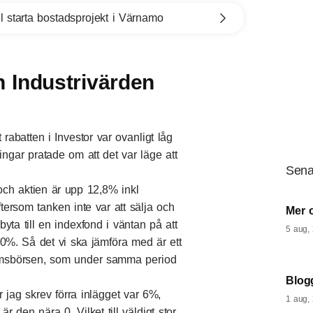
l starta bostadsprojekt i Värnamo
h Industrivärden
t rabatten i Investor var ovanligt låg
ingar pratade om att det var läge att
Sena
ch aktien är upp 12,8% inkl
ftersom tanken inte var att sälja och
Mer 
ta till en indexfond i väntan på att
5 aug,
 10%. Så det vi ska jämföra med är ett
olmsbörsen, som under samma period
Blogg
 jag skrev förra inlägget var 6%,
1 aug,
är den nära 0. Vilket till väldigt stor