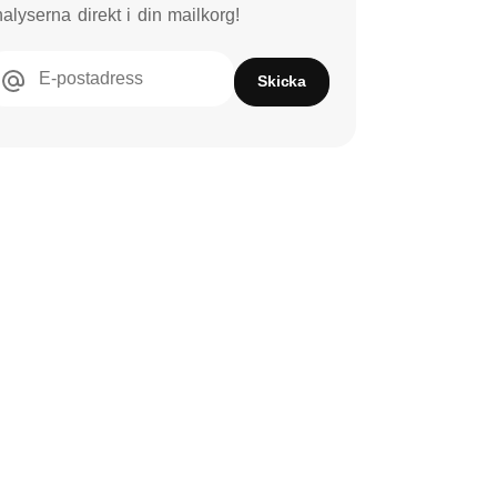
alyserna direkt i din mailkorg!
E-postadress
Skicka