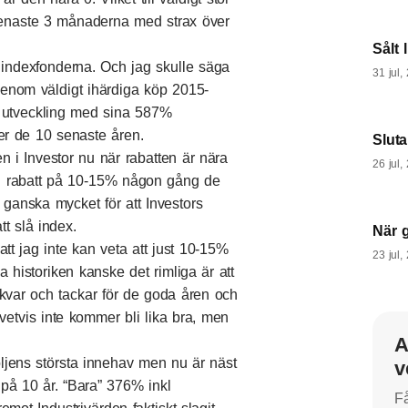
 senaste 3 månaderna med strax över
Sålt 
m indexfonderna. Och jag skulle säga
31 jul,
 genom väldigt ihärdiga köp 2015-
ns utveckling med sina 587%
er de 10 senaste åren.
Slut
en i Investor nu när rabatten är nära
26 jul,
 en rabatt på 10-15% någon gång de
 ganska mycket för att Investors
att slå index.
När 
tt jag inte kan veta att just 10-15%
23 jul,
 historiken kanske det rimliga är att
 kvar och tackar för de goda åren och
vetvis inte kommer bli lika bra, men
A
öljens största innehav men nu är näst
v
 på 10 år. “Bara” 376% inkl
Få