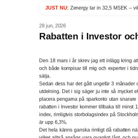
JUST NU:
Zenergy tar in 32,5 MSEK – vil
28 jun, 2026
Rabatten i Investor oc
Den
18 mars i år skrev jag ett inlägg
kring at
och både kompisar till mig och experter i tidn
sälja.
Sedan dess har det gått ungefär 3 månader o
utdelning. Det i sig säger ju inte så mycket e
placera pengarna på sparkonto utan snarare by
rabatten i Investor kommer tillbaka till minst
index, rimligtvis storbolagsindex på Stockh
är upp 6,3%.
Det hela känns ganska rimligt då rabatten när
vilket alltså ansågs vara ovanligt lågt, och nu 