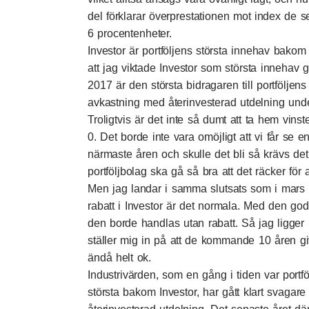
del förklarar överprestationen mot index de
6 procentenheter.
Investor är portföljens största innehav bako
att jag viktade Investor som största innehav
2017 är den största bidragaren till portfölje
avkastning med återinvesterad utdelning und
Troligtvis är det inte så dumt att ta hem vinst
0. Det borde inte vara omöjligt att vi får se
närmaste åren och skulle det bli så krävs det
portföljbolag ska gå så bra att det räcker för 
Men jag landar i samma slutsats som i mars a
rabatt i Investor är det normala. Med den goda
den borde handlas utan rabatt. Så jag ligger
ställer mig in på att de kommande 10 åren gi
ändå helt ok.
Industrivärden, som en gång i tiden var portf
största bakom Investor, har gått klart svagare