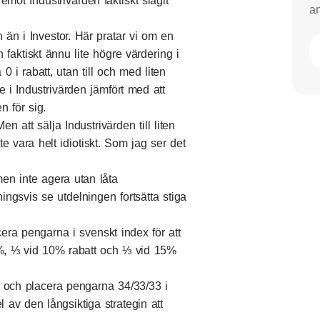
emot Industrivärden faktiskt slagit
an
n än i Investor. Här pratar vi om en
h faktiskt ännu lite högre värdering i
0 i rabatt, utan till och med liten
ie i Industrivärden jämfört med att
n för sig.
en att sälja Industrivärden till liten
e vara helt idiotiskt. Som jag ser det
 men inte agera utan låta
ngsvis se utdelningen fortsätta stiga
era pengarna i svenskt index för att
5%, ⅓ vid 10% rabatt och ⅓ vid 15%
n och placera pengarna 34/33/33 i
av den långsiktiga strategin att