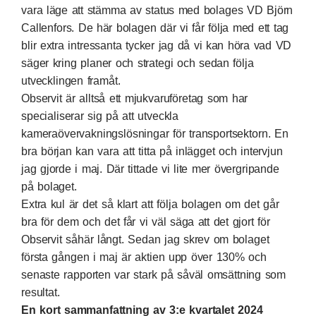
vara läge att stämma av status med bolages VD Björn
Callenfors. De här bolagen där vi får följa med ett tag
blir extra intressanta tycker jag då vi kan höra vad VD
säger kring planer och strategi och sedan följa
utvecklingen framåt.
Observit är alltså ett mjukvaruföretag som har
specialiserar sig på att utveckla
kameraövervakningslösningar för transportsektorn. En
bra början kan vara att titta på
inlägget och intervjun
jag gjorde i maj. Där tittade vi lite mer övergripande
på bolaget.
Extra kul är det så klart att följa bolagen om det går
bra för dem och det får vi väl säga att det gjort för
Observit såhär långt. Sedan jag skrev om bolaget
första gången i maj är aktien upp över 130% och
senaste rapporten var stark på såväl omsättning som
resultat.
En kort sammanfattning av 3:e kvartalet 2024