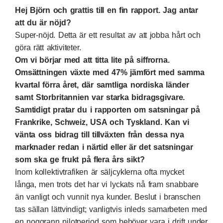
Hej Björn och grattis till en fin rapport. Jag antar
att du är nöjd?
Super-nöjd. Detta är ett resultat av att jobba hårt och
göra rätt aktiviteter.
Om vi börjar med att titta lite på siffrorna.
Omsättningen växte med 47% jämfört med samma
kvartal förra året, där samtliga nordiska länder
samt Storbritannien var starka bidragsgivare.
Samtidigt pratar du i rapporten om satsningar på
Frankrike, Schweiz, USA och Tyskland. Kan vi
vänta oss bidrag till tillväxten från dessa nya
marknader redan i närtid eller är det satsningar
som ska ge frukt på flera års sikt?
Inom kollektivtrafiken är säljcyklerna ofta mycket
långa, men trots det har vi lyckats nå fram snabbare
än vanligt och vunnit nya kunder. Beslut i branschen
tas sällan lättvindigt; vanligtvis inleds samarbeten med
en noggrann pilotperiod som behöver vara i drift under