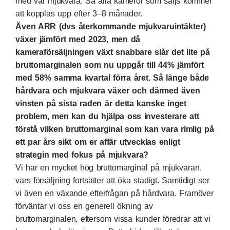
med vår mjukvara. Så alla kameror som säljs kommer
att kopplas upp efter 3–8 månader.
Även ARR (dvs återkommande mjukvaruintäkter)
växer jämfört med 2023, men då
kameraförsäljningen växt snabbare slår det lite på
bruttomarginalen som nu uppgår till 44% jämfört
med 58% samma kvartal förra året. Så länge både
hårdvara och mjukvara växer och därmed även
vinsten på sista raden är detta kanske inget
problem, men kan du hjälpa oss investerare att
förstå vilken bruttomarginal som kan vara rimlig på
ett par års sikt om er affär utvecklas enligt
strategin med fokus på mjukvara?
Vi har en mycket hög bruttomarginal på mjukvaran,
vars försäljning fortsätter att öka stadigt. Samtidigt ser
vi även en växande efterfrågan på hårdvara. Framöver
förväntar vi oss en generell ökning av
bruttomarginalen, eftersom vissa kunder föredrar att vi