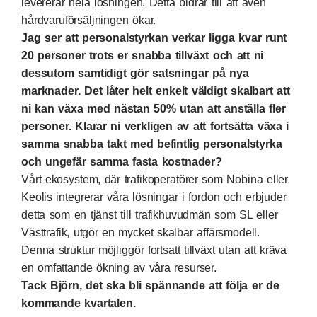
levererar hela lösningen. Detta bidrar till att även
hårdvaruförsäljningen ökar.
Jag ser att personalstyrkan verkar ligga kvar runt
20 personer trots er snabba tillväxt och att ni
dessutom samtidigt gör satsningar på nya
marknader. Det låter helt enkelt väldigt skalbart att
ni kan växa med nästan 50% utan att anställa fler
personer. Klarar ni verkligen av att fortsätta växa i
samma snabba takt med befintlig personalstyrka
och ungefär samma fasta kostnader?
Vårt ekosystem, där trafikoperatörer som Nobina eller
Keolis integrerar våra lösningar i fordon och erbjuder
detta som en tjänst till trafikhuvudmän som SL eller
Västtrafik, utgör en mycket skalbar affärsmodell.
Denna struktur möjliggör fortsatt tillväxt utan att kräva
en omfattande ökning av våra resurser.
Tack Björn, det ska bli spännande att följa er de
kommande kvartalen.