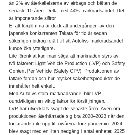
än 2% av återkallelserna av airbags och bälten de
senaste 10 åren. Detta med 44% marknadsandel. Det
är imponerande siffror.
Ej att förglömma är dock att undergången av den
japanska konkurrenten Takata för tio år sedan
säkerligen bidrog rejält till att Autolivs marknadsandel
kunde öka ytterligare.
Lite förenklat kan man säga att marknaden styrs av
två faktorer: Light Vehicle Production (LVP) och Safety
Content Per Vehicle (Safety CPV). Produktionen av
lättare fordon och hur mycket säkerhetsprodukter de
innehåller helt enkelt.
Med Autolivs stora marknadsandel blir LVP
oundvikligen en viktig faktor för försäljningen.
LVP har utvecklats svagt de senaste åren. Även om
produktionen återhämtade sig bra 2020–2023 når den
fortfarande inte upp till nivåerna före pandemin. 2024
blev svagt med en liten nedgång i antal enheter. 2025