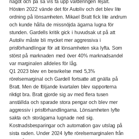
något och på så vis få upp värderingen rejält.
Hösten 2022 vände det för Autoliv och det blev lite
ordning på lönsamheten. Mikael Bratt fick lite andrum
och kunde hålla de missnöjda ägarna lugna för
stunden. Gardells kritik gick i huvudsak ut på att
Autoliv måste bli mycket mer aggressiva i
prisförhandlingar för att lönsamheten ska lyfta. Som
störst på marknaden med över 40% marknadsandel
var marginalen alldeles för låg.
Q1 2023 blev en besvikelse med 5,3%
rörelsemarginal och Gardell fortsatte att gnälla på
Bratt. Men de följande kvartalen blev rapporterna
riktigt bra. Bratt gjorde sig av med flera tusen
anställda och sparade stora pengar och blev mer
aggressiv i prisförhandlingarna. Lönsamheten lyfte
sakta och storägarna lugnade ned sig.
Kostnadsbesparingar och automation gav utslag på
sista raden. Under 2024 lyfte rörelsemarginalen från