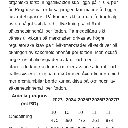
organiska försäljningstillväxten ska ligga på 4–6% per
år. Prognoserna för försäljningen kommande år ligger
just i det spannet. På kortare sikt lär man få draghjälp
av en något stabilare biltillverkning samt ökat
säkerhetsinnehåll per fordon. På medellång sikt
väntas tillväxten på marknaden drivas av högre
regulatoriska krav på tillväxtmarknader vilket driver på
ökningen av säkerhetsinnehåll per fordon. Men också
högre installationsgrader av knä- och centralt
placerade krockkuddar samt mer avancerade ratt- och
bältessystem i mognare marknader. Även trenden med
mer premiumbilar borde kunna driva på ökningen av
säkerhetsinnehåll per fordon.
Autoliv prognos
2023
2024
2025P
2026P
2027P
(mUSD)
10
10
10
11
11
Omsättning
475
390
772
261
874