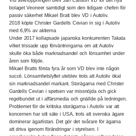
Vid avknoppningen blev Jan Carlson VD för det nya
bolaget Veoneer samtidigt som den tidigare chefen för
passiv säkerhet Mikael Bratt blev VD i Autoliv.
2018 köpte Christer Gardells Cevian in sig i Autoliv
med 6,9% av aktierna
Under 2017 kollapsade japanska konkurrenten Takata
vilket trissade upp förväntningarna om att Autoliv
skulle öka både marknadsandel och lönsamhet under
åren som följde.
Mikael Bratts första fyra år som VD blev inte någon
succé. Lönsamhetslyftet uteblev trots att Autoliv ökat
sin marknadsandel markant. Storägarna med Christer
Gardells Cevian i spetsen var missnöjda och gick
regelbundet ut i affärsmedia och gnällde på ledningen.
Problemet för de kritiska storägarna i Autoliv var att
koncernen har sitt säte i USA, trots att svenska ägare
dominerar ägarlistan. Det gör det svårare för ägarna
att driva igenom förändringar i styrelsen. I