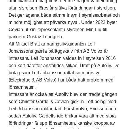
amerikanska bolag finns det inte någon valberedning
utan styrelsen föreslår själva förändringar i styrelsen.
Det ger ägarna både sämre insyn i styrelsearbetet och
mindre möjlighet att påverka nyval. Under 2022 byter
Cevian ut sin representant i styrelsen Min Liu till
partnern Gustav Lundgren.
Att Mikael Bratt är näringslivsgiganten Leif
Johanssons gamla påläggskalv från AB Volvo är
intressant. Leif Johansson valdes in i styrelsen 2016
och kort därefter anställdes Mikael Bratt på Autoliv. De
bolag som Leif Johansson rattat som börs-vd
(Electrolux & AB Volvo) har båda haft problem med
lönsamheten. ´
Intressant är också att Autoliv blev den tredje gången
som Christer Gardells Cevian gick in i ett bolag med
Leif Johansson inblandad. Först Volvo, Ericsson och
sedan Autoliv. Gardells idé brukar vara att med stora
förändringar få upp lönsamheten, kanske knoppa av