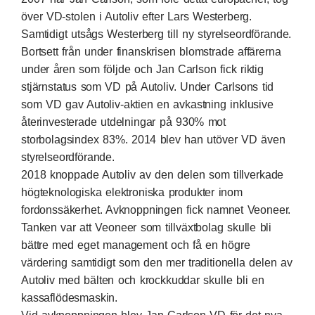
över VD-stolen i Autoliv efter Lars Westerberg.
Samtidigt utsågs Westerberg till ny styrelseordförande.
Bortsett från under finanskrisen blomstrade affärerna
under åren som följde och Jan Carlson fick riktig
stjärnstatus som VD på Autoliv. Under Carlsons tid
som VD gav Autoliv-aktien en avkastning inklusive
återinvesterade utdelningar på 930% mot
storbolagsindex 83%. 2014 blev han utöver VD även
styrelseordförande.
2018 knoppade Autoliv av den delen som tillverkade
högteknologiska elektroniska produkter inom
fordonssäkerhet. Avknoppningen fick namnet Veoneer.
Tanken var att Veoneer som tillväxtbolag skulle bli
bättre med eget management och få en högre
värdering samtidigt som den mer traditionella delen av
Autoliv med bälten och krockkuddar skulle bli en
kassaflödesmaskin.