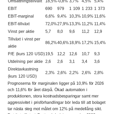
Omsättningstillväxt
18,5%
-0,8%
3,7%
4,5%
5,4%
EBIT
690
979
1 109
1 233
1 373
EBIT-marginal
6,6%
9,4%
10,3%
10,9%
11,6%
EBIT-tillväxt
72,0%
27,9%
13,3%
11,2%
11,4%
Vinst per aktie
5,7
8,0
9,6
11,2
12,9
Tillväxt i vinst per
86,2%
40,6%
18,9%
17,2%
15,4%
aktie
P/E (kurs 120 USD)
19,5
12,2
12,6
10,7
9,3
Utdelning per aktie
2,6
2,6
3,1
3,4
3,6
Direktavkastning
2,3%
2,6%
2,2%
2,6%
2,8%
(kurs 120 USD)
Prognoserna för marginalen ligger på 10,9% för 2026
och 11,6% för året därpå. Ökad automation i
produktionen, stora kostnadsbesparingar samt mer
aggressivitet i prisförhandlingar bör leda till att bolaget
tar nästa steg mot målet om 12% på medellång sikt.