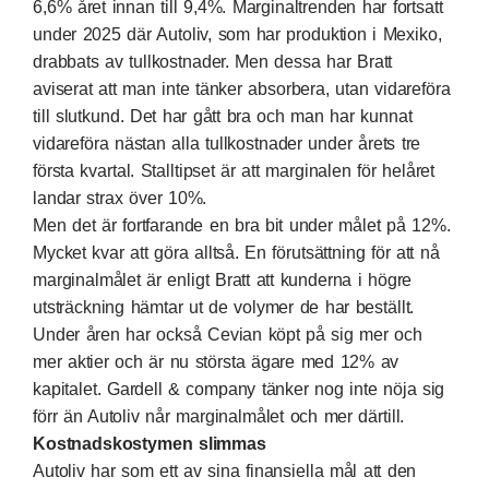
6,6% året innan till 9,4%. Marginaltrenden har fortsatt
under 2025 där Autoliv, som har produktion i Mexiko,
drabbats av tullkostnader. Men dessa har Bratt
aviserat att man inte tänker absorbera, utan vidareföra
till slutkund. Det har gått bra och man har kunnat
vidareföra nästan alla tullkostnader under årets tre
första kvartal. Stalltipset är att marginalen för helåret
landar strax över 10%.
Men det är fortfarande en bra bit under målet på 12%.
Mycket kvar att göra alltså. En förutsättning för att nå
marginalmålet är enligt Bratt att kunderna i högre
utsträckning hämtar ut de volymer de har beställt.
Under åren har också Cevian köpt på sig mer och
mer aktier och är nu största ägare med 12% av
kapitalet. Gardell & company tänker nog inte nöja sig
förr än Autoliv når marginalmålet och mer därtill.
Kostnadskostymen slimmas
Autoliv har som ett av sina finansiella mål att den