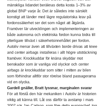
mänskliga lidandet beräknas detta kosta 1–3% av
global BNP varje år. Det är således inte särskilt
konstigt att länder med lägre regulatoriska krav på
fordonssäkerhet ser det som något att åtgärda.
Framöver lär utvecklingen och implementeringen av
både autonoma och elektriska fordon kunna bidra till
ytterligare tillväxt i säkerhetsinnehållet per fordon.
Autoliv menar även att tillväxten borde drivas att knee
and center airbags installeras i allt högre utsträckning
framöver. Krockkuddar för knäna skyddar mot
benskador som är vanliga vid olyckor och center
airbags är krockkuddar som sitter i mitten av bilen
som förhindrar alltför stor rörelse bland passagerarna
vid en olycka.
Gardell gnäller, Bratt lyssnar, marginalen svarar
För att förstå den här mekaniken i Autoliv är historien
viktig att känna till. Låt oss därför ta avstamp i mars
2007 när Jan Carlson, som före detta europachef, tog