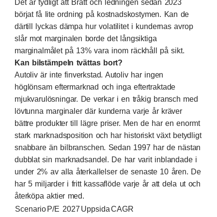
Det är tydligt att Bratt och ledningen sedan 2023
börjat få lite ordning på kostnadskostymen. Kan de
därtill lyckas dämpa hur volatilitet i kundernas avrop
slår mot marginalen borde det långsiktiga
marginalmålet på 13% vara inom räckhåll på sikt.
Kan bilstämpeln tvättas bort?
Autoliv är inte finverkstad. Autoliv har ingen
höglönsam eftermarknad och inga eftertraktade
mjukvarulösningar. De verkar i en tråkig bransch med
lövtunna marginaler där kunderna varje år kräver
bättre produkter till lägre priser. Men de har en enormt
stark marknadsposition och har historiskt växt betydligt
snabbare än bilbranschen. Sedan 1997 har de nästan
dubblat sin marknadsandel. De har varit inblandade i
under 2% av alla återkallelser de senaste 10 åren. De
har 5 miljarder i fritt kassaflöde varje år att dela ut och
återköpa aktier med.
Scenario
P/E 2027
Uppsida
CAGR