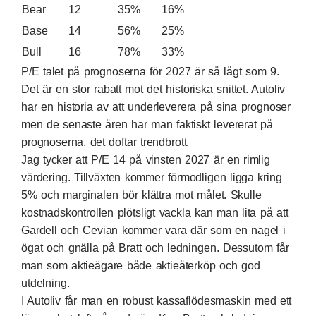
Bear
12
35%
16%
Base
14
56%
25%
Bull
16
78%
33%
P/E talet på prognoserna för 2027 är så lågt som 9.
Det är en stor rabatt mot det historiska snittet. Autoliv
har en historia av att underleverera på sina prognoser
men de senaste åren har man faktiskt levererat på
prognoserna, det doftar trendbrott.
Jag tycker att P/E 14 på vinsten 2027 är en rimlig
värdering. Tillväxten kommer förmodligen ligga kring
5% och marginalen bör klättra mot målet. Skulle
kostnadskontrollen plötsligt vackla kan man lita på att
Gardell och Cevian kommer vara där som en nagel i
ögat och gnälla på Bratt och ledningen. Dessutom får
man som aktieägare både aktieåterköp och god
utdelning.
I Autoliv får man en robust kassaflödesmaskin med ett