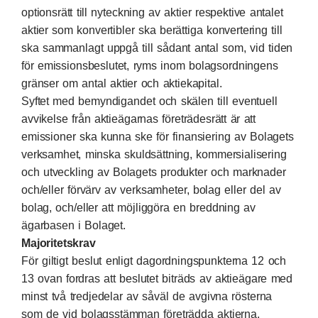
optionsrätt till nyteckning av aktier respektive antalet
aktier som konvertibler ska berättiga konvertering till
ska sammanlagt uppgå till sådant antal som, vid tiden
för emissionsbeslutet, ryms inom bolagsordningens
gränser om antal aktier och aktiekapital.
Syftet med bemyndigandet och skälen till eventuell
avvikelse från aktieägarnas företrädesrätt är att
emissioner ska kunna ske för finansiering av Bolagets
verksamhet, minska skuldsättning, kommersialisering
och utveckling av Bolagets produkter och marknader
och/eller förvärv av verksamheter, bolag eller del av
bolag, och/eller att möjliggöra en breddning av
ägarbasen i Bolaget.
Majoritetskrav
För giltigt beslut enligt dagordningspunkterna 12 och
13 ovan fordras att beslutet biträds av aktieägare med
minst två tredjedelar av såväl de avgivna rösterna
som de vid bolagsstämman företrädda aktierna.