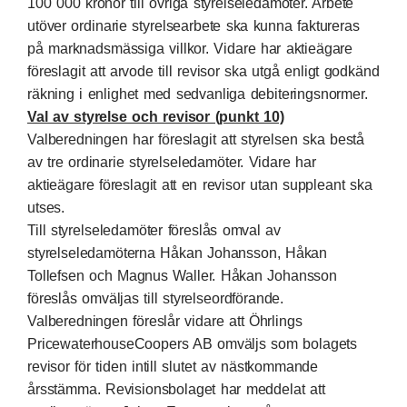
100 000 kronor till övriga styrelseledamöter. Arbete
utöver ordinarie styrelsearbete ska kunna faktureras
på marknadsmässiga villkor. Vidare har aktieägare
föreslagit att arvode till revisor ska utgå enligt godkänd
räkning i enlighet med sedvanliga debiteringsnormer.
Val av styrelse och revisor (punkt 10)
Valberedningen har föreslagit att styrelsen ska bestå
av tre ordinarie styrelseledamöter. Vidare har
aktieägare föreslagit att en revisor utan suppleant ska
utses.
Till styrelseledamöter föreslås omval av
styrelseledamöterna Håkan Johansson, Håkan
Tollefsen och Magnus Waller. Håkan Johansson
föreslås omväljas till styrelseordförande.
Valberedningen föreslår vidare att Öhrlings
PricewaterhouseCoopers AB omväljs som bolagets
revisor för tiden intill slutet av nästkommande
årsstämma. Revisionsbolaget har meddelat att