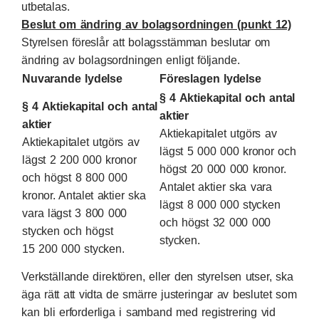
utbetalas.
Beslut om ändring av bolagsordningen (punkt 12)
Styrelsen föreslår att bolagsstämman beslutar om
ändring av bolagsordningen enligt följande.
Nuvarande lydelse
Föreslagen lydelse
§ 4 Aktiekapital och antal
§ 4 Aktiekapital och antal
aktier
aktier
Aktiekapitalet utgörs av
Aktiekapitalet utgörs av
lägst 5 000 000 kronor och
lägst 2 200 000 kronor
högst 20 000 000 kronor.
och högst 8 800 000
Antalet aktier ska vara
kronor. Antalet aktier ska
lägst 8 000 000 stycken
vara lägst 3 800 000
och högst 32 000 000
stycken och högst
stycken.
15 200 000 stycken.
Verkställande direktören, eller den styrelsen utser, ska
äga rätt att vidta de smärre justeringar av beslutet som
kan bli erforderliga i samband med registrering vid