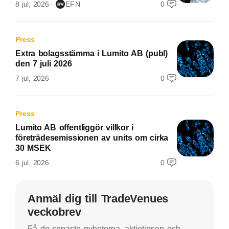
8 jul, 2026
EFN
0
Press
Extra bolagsstämma i Lumito AB (publ)
den 7 juli 2026
7 jul, 2026
0
Press
Lumito AB offentliggör villkor i
företrädesemissionen av units om cirka
30 MSEK
6 jul, 2026
0
Anmäl dig till TradeVenues
veckobrev
Få de senaste nyheterna, aktietipsen och