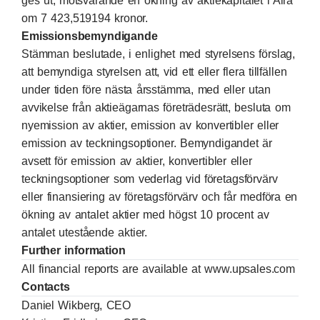
ges ut, motsvarande en ökning av aktiekapitalet i Aira
om 7 423,519194 kronor.
Emissionsbemyndigande
Stämman beslutade, i enlighet med styrelsens förslag,
att bemyndiga styrelsen att, vid ett eller flera tillfällen
under tiden före nästa årsstämma, med eller utan
avvikelse från aktieägarnas företrädesrätt, besluta om
nyemission av aktier, emission av konvertibler eller
emission av teckningsoptioner. Bemyndigandet är
avsett för emission av aktier, konvertibler eller
teckningsoptioner som vederlag vid företagsförvärv
eller finansiering av företagsförvärv och får medföra en
ökning av antalet aktier med högst 10 procent av
antalet utestående aktier.
Further information
All financial reports are available at
www.upsales.com
Contacts
Daniel Wikberg, CEO