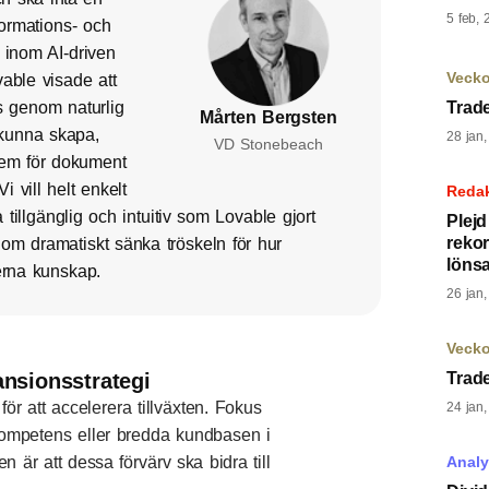
5 feb, 
formations- och
 inom AI-driven
Veck
able visade att
s genom naturlig
Trad
Mårten Bergsten
a kunna skapa,
28 jan
VD Stonebeach
tem för dokument
 vill helt enkelt
Reda
tillgänglig och intuitiv som Lovable gjort
Plej
rekor
om dramatiskt sänka tröskeln för hur
löns
terna kunskap.
26 jan
Veck
nsionsstrategi
Trad
ör att accelerera tillväxten. Fokus
24 jan
 kompetens eller bredda kundbasen i
n är att dessa förvärv ska bidra till
Anal