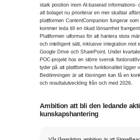
stark position inom AI-baserad informations- 
att bolaget nu prioriterar en mer skalbar aff
plattformen ContentCompanion fungerar som na
kommer leda till en ökad lönsamhet framgent
Plattformen utformas för att hantera stora män
och intelligent sätt, inklusive integration mot
Google Drive och SharePoint. Under kvartalet
POC-projekt hos en större svensk fordonstillve
tyder på att plattformens funktionalitet ligger
Bedömningen är att lösningen kan få en konk
och resultatutveckling från och med 2026.
Ambition att bli den ledande ak
kunskapshantering
Vår långsiktiga ambition är att StoneBea