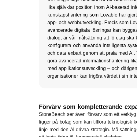
lika självklar position inom AI-baserad in
kunskapshantering som Lovable har gjort
app- och webbutveckling. Precis som Lov
avancerade digitala lösningar kan bygga
dialog, är vår målsättning att företag sk
konfigurera och använda intelligenta sys
och data enbart genom att prata med AI. Vi
göra avancerad informationshantering lika 
med applikationsutveckling – och därigen
organisationer kan frigöra värdet i sin in
Förvärv som kompletterande expa
StoneBeach ser även förvärv som ett verktyg f
ligger på bolag som kan tillföra teknologisk
linje med den AI-drivna strategin. Målsättninge