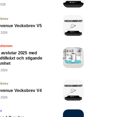
2026
obrev
evenue Veckobrev V5
, 2026
ktionen
d avslutar 2025 med
dtillväxt och stigande
amhet
, 2026
obrev
evenue Veckobrev V4
, 2026
ys