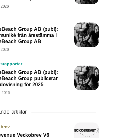
, 2026
eBeach Group AB (publ):
uniké från årsstämma i
eBeach Group AB
, 2026
srapporter
eBeach Group AB (publ):
eBeach Group publicerar
edovisning för 2025
, 2026
nde artiklar
obrev
evenue Veckobrev V6