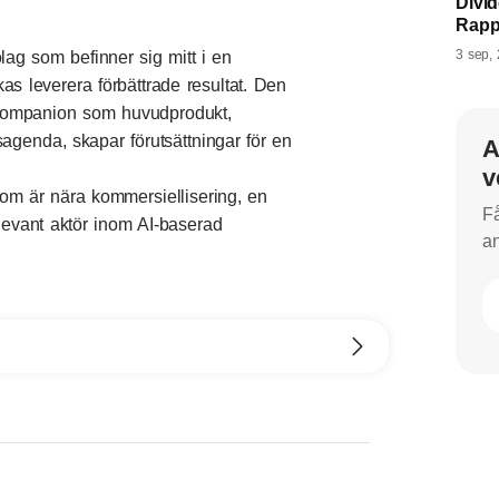
Divi
Rapp
3 sep,
lag som befinner sig mitt i en
as leverera förbättrade resultat. Den
tCompanion som huvudprodukt,
sagenda, skapar förutsättningar för en
A
v
om är nära kommersiellisering, en
Få
levant aktör inom AI-baserad
an