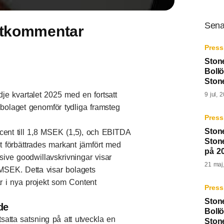
Sena
rtkommentar
Press
Ston
Boll
Ston
dje kvartalet 2025 med en fortsatt
9 jul, 
bolaget genomför tydliga framsteg
Press
Ston
cent till 1,8 MSEK (1,5), och EBITDA
Stone
et förbättrades markant jämfört med
på 20
ive goodwillavskrivningar visar
21 maj
 MSEK. Detta visar bolagets
r i nya projekt som Content
Press
Ston
de
Bollö
tsatta satsning på att utveckla en
Ston