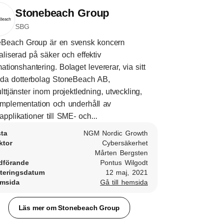
Stonebeach Group
SBG
eBeach Group är en svensk koncern
aliserad på säker och effektiv
mationshantering. Bolaget levererar, via sitt
da dotterbolag StoneBeach AB,
lttjänster inom projektledning, utveckling,
, implementation och underhåll av
pplikationer till SME- och...
sta
NGM Nordic Growth
ktor
Cybersäkerhet
Mårten Bergsten
dförande
Pontus Wilgodt
teringsdatum
12 maj, 2021
msida
Gå till hemsida
Läs mer om Stonebeach Group