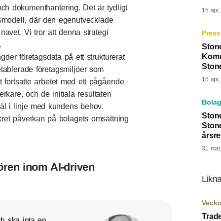
och dokumenthantering. Det är tydligt
15 apr
ärsmodell, där den egenutvecklade
vet. Vi tror att denna strategi
Press
.
Ston
Komm
gder företagsdata på ett strukturerat
Ston
 etablerade företagsmiljöer som
15 apr
 fortsatte arbetet med ett pågående
rkare, och de initiala resultaten
Bolag
 väl i linje med kundens behov.
Ston
ret påverkan på bolagets omsättning
Ston
årsr
31 mar
tören inom AI-driven
Likna
Veck
Trad
ch ska inta en