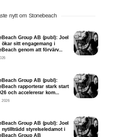
ste nytt om Stonebeach
eBeach Group AB (publ): Joel
ö ökar sitt engagemang i
eBeach genom att förvärv...
2026
eBeach Group AB (publ):
Beach rapporterar stark start
26 och accelererar kom...
, 2026
eBeach Group AB (publ): Joel
 nytillträdd styrelseledamot i
eBeach Group AB