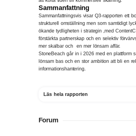
att korta tiden till kommersiell skalning.
Sammanfattning
Sammanfattningsvis visar Q3-rapporten ett bo
strukturell omställning men som samtidigt lyck
ökande tydligheten i strategin ,med Conten
förstärkta partnerskap och en selektiv förvärv
mer skalbar och en mer lönsam affär.
StoneBeach går in i 2026 med en plattform s
lönsam bas och en stor ambition att bli en re
informationshantering.
Läs hela rapporten
Forum