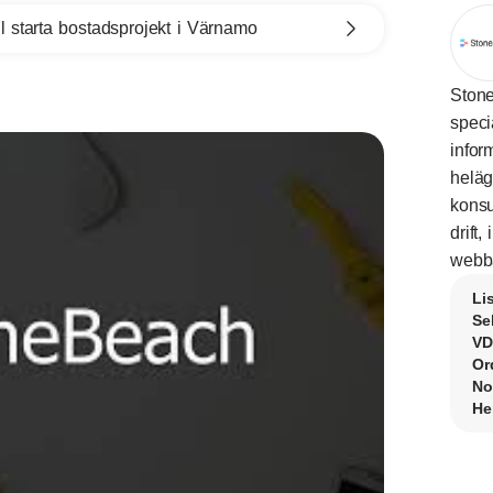
l starta bostadsprojekt i Värnamo
Ston
speci
infor
heläg
konsu
drift
webba
Li
Se
VD
Or
No
He