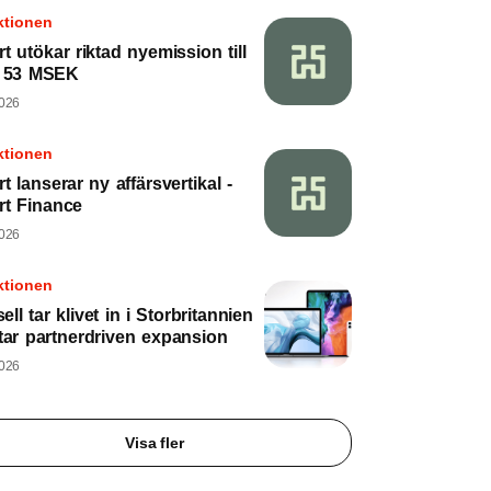
ktionen
rt utökar riktad nyemission till
a 53 MSEK
2026
ktionen
rt lanserar ny affärsvertikal -
rt Finance
2026
ktionen
ll tar klivet in i Storbritannien
tar partnerdriven expansion
2026
Visa fler