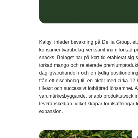
Kalqyl inleder bevakning på Dellia Group, et
konsumentvarubolag verksamt inom torkad pr
snacks. Bolaget har på kort tid etablerat si
torkad mango och relaterade premiumprodukt
dagligvaruhandeln och en tydlig positionering
från ett nischbolag till en aktör med cirka 12
tillväxt och successivt förbättrad lönsamhet.
varumärkesbyggande, snabb produktutvecklin
leveranskedjan, vilket skapar förutsättningar f
expansion.