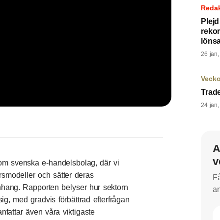
Reda
Plej
rekor
löns
26 jan
Veck
Trad
24 jan
A
v
 om svenska e-handelsbolag, där vi
ärsmodeller och sätter deras
Få
hang. Rapporten belyser hur sektorn
an
g, med gradvis förbättrad efterfrågan
nfattar även våra viktigaste