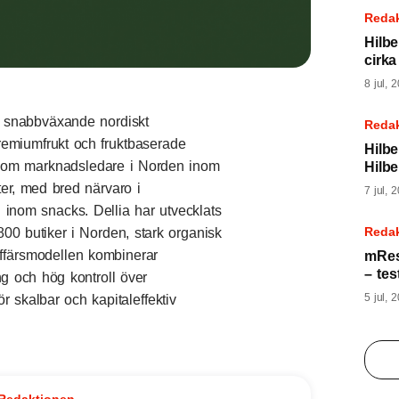
Reda
Hilbe
cirk
8 jul, 
t snabbväxande nordiskt
Reda
emiumfrukt och fruktbaserade
Hilbe
g som marknadsledare i Norden inom
Hilbe
er, med bred närvaro i
7 jul, 
 inom snacks. Dellia har utvecklats
Reda
 800 butiker i Norden, stark organisk
 Affärsmodellen kombinerar
mRese
– tes
g och hög kontroll över
5 jul, 
ör skalbar och kapitaleffektiv