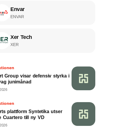
Envar
ENVAR
Xer Tech
XER
ktionen
rt Group visar defensiv styrka i
vag junimånad
 2026
ktionen
rts plattform Syntetika utser
 Cuartero till ny VD
 2026