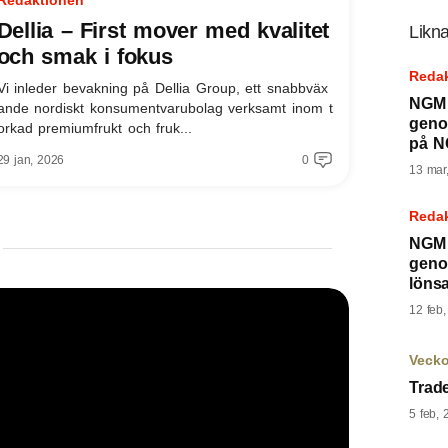
Redaktionen
Dellia – First mover med kvalitet
Likna
och smak i fokus
Reda
Vi inleder bevakning på Dellia Group, ett snabbväx
NGM 
ande nordiskt konsumentvarubolag verksamt inom t
geno
orkad premiumfrukt och fruk...
på 
29 jan, 2026
0
13 mar
Reda
NGM 
geno
lönsa
12 feb
Veck
Trad
5 feb, 