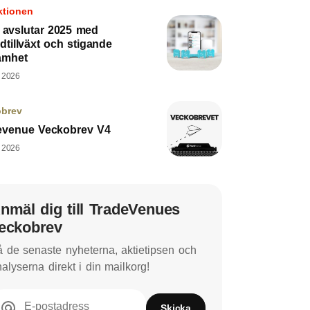
ktionen
d avslutar 2025 med
dtillväxt och stigande
amhet
, 2026
obrev
evenue Veckobrev V4
, 2026
nmäl dig till TradeVenues
eckobrev
 de senaste nyheterna, aktietipsen och
alyserna direkt i din mailkorg!
E-postadress
Skicka