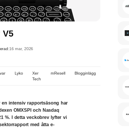
 V5
erad:
16 mar, 2026
var
Lyko
Xer
mResell
Blogginlägg
Tech
r en intensiv rapportsäsong har
 indexen OMXSPI och Nasdaq
 %. I detta veckobrev lyfter vi
 sektorrapport med åtta e-