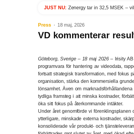
JUST NU:
Zenergy tar in 32,5 MSEK – vil
Press
18 maj, 2026
VD kommenterar result
Göteborg, Sverige – 18 maj 2026 –
Irisity AB
programvara för hantering av videodata, rappor
fortsatt strategisk transformation, med fokus
organisation, stärka den kommersiella grunde
lönsamhet. Även om marknadsförhållandena fö
tydliga framsteg i att minska kostnader, förbät
öka sitt fokus på återkommande intäkter.
Under året genomförde vi förenklingsplanen o
ytterligare, minskade externa kostnader, skär
konsoliderade vår produkt- och tjänstelevera
förbättrades mot slutet av året, med ökad efte