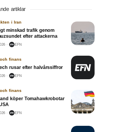
nde artiklar
ikten i Iran
igt minskad trafik genom
uzsundet efter attackerna
2026
EFN
och finans
ech rusar efter halvårssiffror
2026
EFN
och finans
land köper Tomahawkrobotar
 USA
2026
EFN