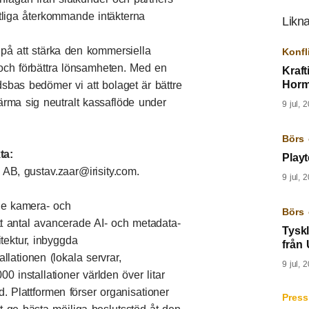
tliga återkommande intäkterna
Likna
a på att stärka den kommersiella
Konfl
 och förbättra lönsamheten. Med en
Kraft
Horm
sbas bedömer vi att bolaget är bättre
 närma sig neutralt kassaflöde under
9 jul, 
Börs 
ta:
Playt
y AB,
gustav.zaar@irisity.com
.
9 jul, 
ande kamera- och
Börs 
t antal avancerade AI- och metadata-
Tysk
tektur, inbyggda
från
allationen (lokala servrar,
9 jul, 
0 installationer världen över litar
d. Plattformen förser organisationer
Press