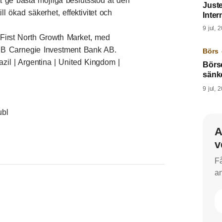
tt ge bästa möjliga beslutsstöd åt den
Juste
 ökad säkerhet, effektivitet och
Inter
9 jul, 
q First North Growth Market, med
 DNB Carnegie Investment Bank AB.
Börs 
zil | Argentina | United Kingdom |
Börs
sänk
9 jul, 
ubl
A
v
Få
an