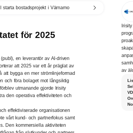
l starta bostadsprojekt i Värnamo
Irisi
atet för 2025
progr
proak
skapa
anpas
 (publ), en leverantör av AI-driven
samhä
terar att 2025 var ett år präglat av
av äld
 på att bygga en mer strömlinjeformad
n och föra bolaget mot långsiktig
Li
Se
rblev utmanande gjorde Irisity
VD
tra den operativa effektiviteten och
Or
No
ch effektiviserade organisationen
pte vårt kund- och partnerfokus samt
ns. Den kommersiella aktiviteten
rfrågan från slutkunder och partners