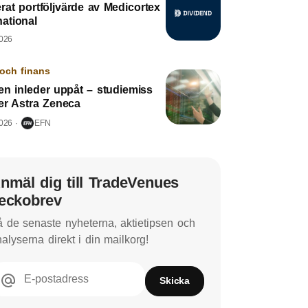
rat portföljvärde av Medicortex
national
2026
och finans
en inleder uppåt – studiemiss
er Astra Zeneca
2026
EFN
nmäl dig till TradeVenues
eckobrev
 de senaste nyheterna, aktietipsen och
alyserna direkt i din mailkorg!
E-postadress
Skicka