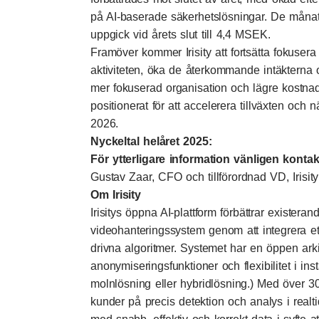
på AI-baserade säkerhetslösningar. De måna
uppgick vid årets slut till 4,4 MSEK.
Framöver kommer Irisity att fortsätta fokuser
aktiviteten, öka de återkommande intäkterna
mer fokuserad organisation och lägre kostnad
positionerat för att accelerera tillväxten och
2026.
Nyckeltal helåret 2025:
För ytterligare information vänligen kontak
Gustav Zaar, CFO och tillförordnad VD, Irisit
Om Irisity
Irisitys öppna AI-plattform förbättrar exister
videohanteringssystem genom att integrera et
drivna algoritmer. Systemet har en öppen arki
anonymiseringsfunktioner och flexibilitet i inst
molnlösning eller hybridlösning.) Med över 300
kunder på precis detektion och analys i realti