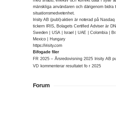
med snabb, effektiv och korrekt data i syfte a
mänskliga användaren och därigenom bidra till
situationsmedvetenhet.
Irisity AB (publ)-aktien är noterad på Nasda
tickern IRIS, Bolagets Certified Adviser är
Sweden | USA | Israel | UAE | Colombia | Bra
Mexico | Hungary
https://irisity.com
Bifogade filer
FR 2025 – Årsredovisning 2025 Irisity AB p
VD kommenterar resultatet fo r 2025
Forum