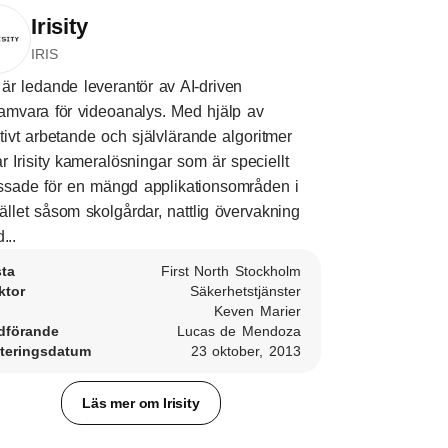
Irisity
IRIS
ty är ledande leverantör av AI-driven
amvara för videoanalys. Med hjälp av
tivt arbetande och självlärande algoritmer
r Irisity kameralösningar som är speciellt
sade för en mängd applikationsområden i
llet såsom skolgårdar, nattlig övervakning
...
sta
First North Stockholm
ktor
Säkerhetstjänster
Keven Marier
dförande
Lucas de Mendoza
teringsdatum
23 oktober, 2013
Läs mer om Irisity