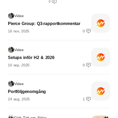
0
Videe
Pierce Group: Q3-rapportkommentar
16 nov, 2025
0
Videe
Setups inför H2 & 2026
10 sep, 2025
0
Videe
Portföljgenomgång
24 aug, 2025
1
Gött Tjöt om Aktier