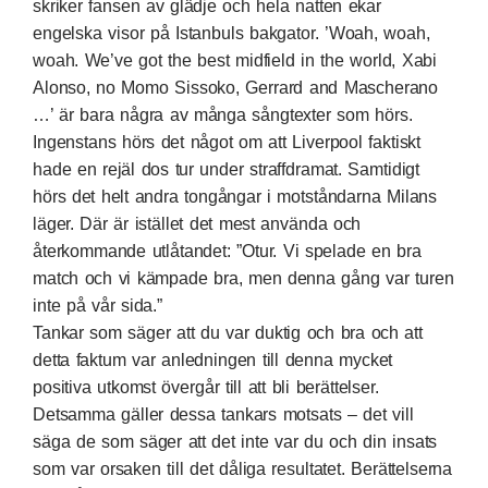
skriker fansen av glädje och hela natten ekar
engelska visor på Istanbuls bakgator. ’Woah, woah,
woah. We’ve got the best midfield in the world, Xabi
Alonso, no Momo Sissoko, Gerrard and Mascherano
…’ är bara några av många sångtexter som hörs.
Ingenstans hörs det något om att Liverpool faktiskt
hade en rejäl dos tur under straffdramat. Samtidigt
hörs det helt andra tongångar i motståndarna Milans
läger. Där är istället det mest använda och
återkommande utlåtandet: ”Otur. Vi spelade en bra
match och vi kämpade bra, men denna gång var turen
inte på vår sida.”
Tankar som säger att du var duktig och bra och att
detta faktum var anledningen till denna mycket
positiva utkomst övergår till att bli berättelser.
Detsamma gäller dessa tankars motsats – det vill
säga de som säger att det inte var du och din insats
som var orsaken till det dåliga resultatet. Berättelserna