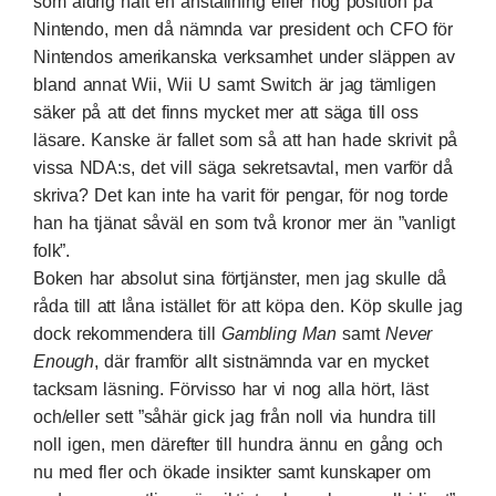
som aldrig haft en anställning eller hög position på
Nintendo, men då nämnda var president och CFO för
Nintendos amerikanska verksamhet under släppen av
bland annat Wii, Wii U samt Switch är jag tämligen
säker på att det finns mycket mer att säga till oss
läsare. Kanske är fallet som så att han hade skrivit på
vissa NDA:s, det vill säga sekretsavtal, men varför då
skriva? Det kan inte ha varit för pengar, för nog torde
han ha tjänat såväl en som två kronor mer än ”vanligt
folk”.
Boken har absolut sina förtjänster, men jag skulle då
råda till att låna istället för att köpa den. Köp skulle jag
dock rekommendera till
Gambling Man
samt
Never
Enough
, där framför allt sistnämnda var en mycket
tacksam läsning. Förvisso har vi nog alla hört, läst
och/eller sett ”såhär gick jag från noll via hundra till
noll igen, men därefter till hundra ännu en gång och
nu med fler och ökade insikter samt kunskaper om