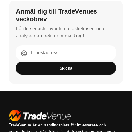
Anmäl dig till TradeVenues
veckobrev
Få de senaste nyheterna, aktietipsen och
analyserna direkt i din mailkorg!
E-postadress
Skicka
TradeVenue är en samlingsplats för investerare och
noterade bolag. Vårt fokus är att främst uppmärksamma