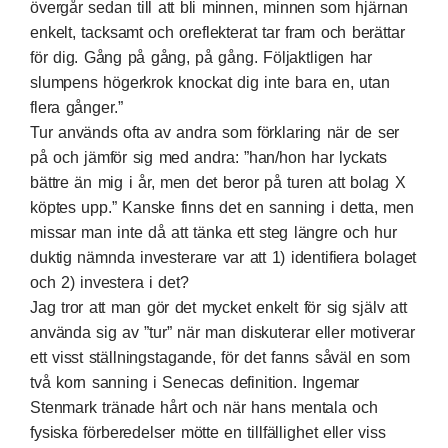
övergår sedan till att bli minnen, minnen som hjärnan
enkelt, tacksamt och oreflekterat tar fram och berättar
för dig. Gång på gång, på gång. Följaktligen har
slumpens högerkrok knockat dig inte bara en, utan
flera gånger.”
Tur används ofta av andra som förklaring när de ser
på och jämför sig med andra: ”han/hon har lyckats
bättre än mig i år, men det beror på turen att bolag X
köptes upp.” Kanske finns det en sanning i detta, men
missar man inte då att tänka ett steg längre och hur
duktig nämnda investerare var att 1) identifiera bolaget
och 2) investera i det?
Jag tror att man gör det mycket enkelt för sig själv att
använda sig av ”tur” när man diskuterar eller motiverar
ett visst ställningstagande, för det fanns såväl en som
två korn sanning i Senecas definition. Ingemar
Stenmark tränade hårt och när hans mentala och
fysiska förberedelser mötte en tillfällighet eller viss