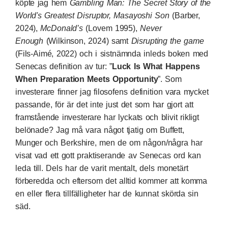
köpte jag hem
Gambling Man: The Secret Story of the
World's Greatest Disruptor, Masayoshi Son
(Barber,
2024),
McDonald’s
(Lovem 1995),
Never
Enough
(Wilkinson, 2024) samt
Disrupting the game
(Fils-Aimé, 2022) och i sistnämnda inleds boken med
Senecas definition av tur: ”
Luck Is What Happens
When Preparation Meets Opportunity
”. Som
investerare finner jag filosofens definition vara mycket
passande, för är det inte just det som har gjort att
framstående investerare har lyckats och blivit rikligt
belönade? Jag må vara något tjatig om Buffett,
Munger och Berkshire, men de om någon/några har
visat vad ett gott praktiserande av Senecas ord kan
leda till. Dels har de varit mentalt, dels monetärt
förberedda och eftersom det alltid kommer att komma
en eller flera tillfälligheter har de kunnat skörda sin
säd.