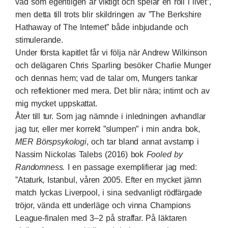
vad som egentligen är viktigt och spelar en roll i livet”,
men detta till trots blir skildringen av ”
The Berkshire
Hathaway of The Internet
” både inbjudande och
stimulerande.
Under första kapitlet får vi följa när Andrew Wilkinson
och delägaren Chris Sparling besöker Charlie Munger
och dennas hem; vad de talar om, Mungers tankar
och reflektioner med mera. Det blir nära; intimt och av
mig mycket uppskattat.
Åter till tur. Som jag nämnde i inledningen avhandlar
jag tur, eller mer korrekt ”slumpen” i min andra bok,
MER Börspsykologi
, och tar bland annat avstamp i
Nassim Nickolas Talebs (2016) bok
Fooled by
Randomness.
I en passage exemplifierar jag med:
”Ataturk
,
Istanbul, våren 2005. Efter en mycket jämn
match lyckas Liverpool, i sina sedvanligt rödfärgade
tröjor, vända ett underläge och vinna Champions
League-finalen med 3–2 på straffar. På läktaren