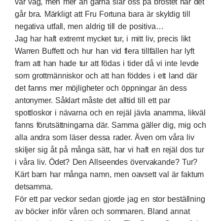
vår väg, men mer än gärna slår oss på bröstet när det
går bra. Märkligt att Fru Fortuna bara är skyldig till
negativa utfall, men aldrig till de positiva…
Jag har haft extremt mycket tur, i mitt liv, precis likt
Warren Buffett och hur han vid flera tillfällen har lyft
fram att han hade tur att födas i tider då vi inte levde
som grottmänniskor och att han föddes i ett land där
det fanns mer möjligheter och öppningar än dess
antonymer. Såklart måste det alltid till ett par
spottloskor i nävarna och en rejäl jävla anamma, likväl
fanns förutsättningarna där. Samma gäller dig, mig och
alla andra som läser dessa rader. Även om våra liv
skiljer sig åt på många sätt, har vi haft en rejäl dos tur
i våra liv. Ödet? Den Allseendes övervakande? Tur?
Kärt barn har många namn, men oavsett val är faktum
detsamma.
För ett par veckor sedan gjorde jag en stor beställning
av böcker inför våren och sommaren. Bland annat