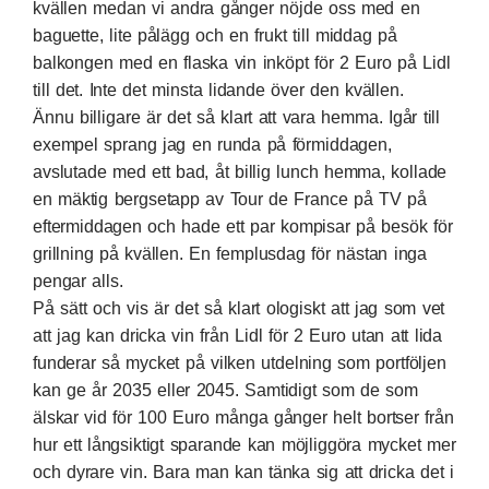
kvällen medan vi andra gånger nöjde oss med en
baguette, lite pålägg och en frukt till middag på
balkongen med en flaska vin inköpt för 2 Euro på Lidl
till det. Inte det minsta lidande över den kvällen.
Ännu billigare är det så klart att vara hemma. Igår till
exempel sprang jag en runda på förmiddagen,
avslutade med ett bad, åt billig lunch hemma, kollade
en mäktig bergsetapp av Tour de France på TV på
eftermiddagen och hade ett par kompisar på besök för
grillning på kvällen. En femplusdag för nästan inga
pengar alls.
På sätt och vis är det så klart ologiskt att jag som vet
att jag kan dricka vin från Lidl för 2 Euro utan att lida
funderar så mycket på vilken utdelning som portföljen
kan ge år 2035 eller 2045. Samtidigt som de som
älskar vid för 100 Euro många gånger helt bortser från
hur ett långsiktigt sparande kan möjliggöra mycket mer
och dyrare vin. Bara man kan tänka sig att dricka det i