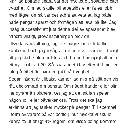
När jag började spara var det mycket ett sökande efter
trygghet. Om jag skulle bli arbetslös eller få ett jobb
med lägre lön så var det skönt att veta att jag både
hade pengar sparat och förmågan att leva på lite. Jag
insåg successivt att just denna del av sparandet blev
mindre viktigt, provanställningen blev en
tillsvidareanställning, jag fick högre lön och bättre
kontaktnät och jag insåg att det inte var speciellt troligt
att jag skulle bli arbetslös och ha helt omöjligt att hitta
ett nytt jobb vid 30. Så sparandet blev efter det mer en
jakt på frihet än bara en jakt på trygghet.
Sedan några år tillbaka känner jag mig på sätt och vis
rätt obekymrad om pengar. Om något händer eller blir
lite dyrare än planerat vet jag att det sällan spelar
någon roll eller påverkar oss. Trots det ska jag
erkänna att jag tänker mycket på pengar. Till exempel
i form av värdet på vår portfölj, hur mycket vi skulle
kunna ta ut enligt 4% regeln, om vissa bolag kommer