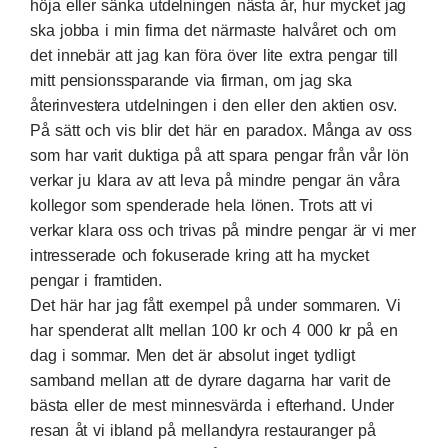
höja eller sänka utdelningen nästa år, hur mycket jag
ska jobba i min firma det närmaste halvåret och om
det innebär att jag kan föra över lite extra pengar till
mitt pensionssparande via firman, om jag ska
återinvestera utdelningen i den eller den aktien osv.
På sätt och vis blir det här en paradox. Många av oss
som har varit duktiga på att spara pengar från vår lön
verkar ju klara av att leva på mindre pengar än våra
kollegor som spenderade hela lönen. Trots att vi
verkar klara oss och trivas på mindre pengar är vi mer
intresserade och fokuserade kring att ha mycket
pengar i framtiden.
Det här har jag fått exempel på under sommaren. Vi
har spenderat allt mellan 100 kr och 4 000 kr på en
dag i sommar. Men det är absolut inget tydligt
samband mellan att de dyrare dagarna har varit de
bästa eller de mest minnesvärda i efterhand. Under
resan åt vi ibland på mellandyra restauranger på