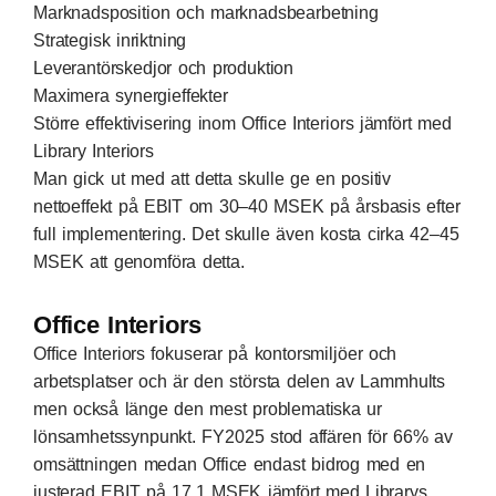
Marknadsposition och marknadsbearbetning
Strategisk inriktning
Leverantörskedjor och produktion
Maximera synergieffekter
Större effektivisering inom Office Interiors jämfört med
Library Interiors
Man gick ut med att detta skulle ge en positiv
nettoeffekt på EBIT om 30–40 MSEK på årsbasis efter
full implementering. Det skulle även kosta cirka 42–45
MSEK att genomföra detta.
Office Interiors
Office Interiors fokuserar på kontorsmiljöer och
arbetsplatser och är den största delen av Lammhults
men också länge den mest problematiska ur
lönsamhetssynpunkt. FY2025 stod affären för 66% av
omsättningen medan Office endast bidrog med en
justerad EBIT på 17,1 MSEK jämfört med Librarys