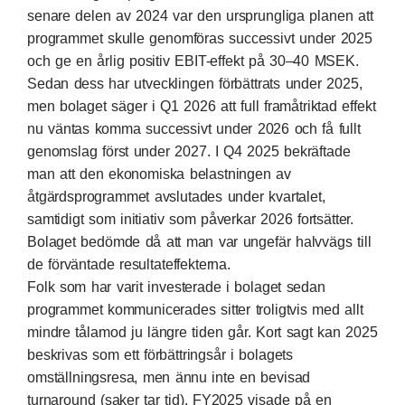
senare delen av 2024 var den ursprungliga planen att
programmet skulle genomföras successivt under 2025
och ge en årlig positiv EBIT-effekt på 30–40 MSEK.
Sedan dess har utvecklingen förbättrats under 2025,
men bolaget säger i Q1 2026 att full framåtriktad effekt
nu väntas komma successivt under 2026 och få fullt
genomslag först under 2027. I Q4 2025 bekräftade
man att den ekonomiska belastningen av
åtgärdsprogrammet avslutades under kvartalet,
samtidigt som initiativ som påverkar 2026 fortsätter.
Bolaget bedömde då att man var ungefär halvvägs till
de förväntade resultateffekterna.
Folk som har varit investerade i bolaget sedan
programmet kommunicerades sitter troligtvis med allt
mindre tålamod ju längre tiden går. Kort sagt kan 2025
beskrivas som ett förbättringsår i bolagets
omställningsresa, men ännu inte en bevisad
turnaround (saker tar tid). FY2025 visade på en