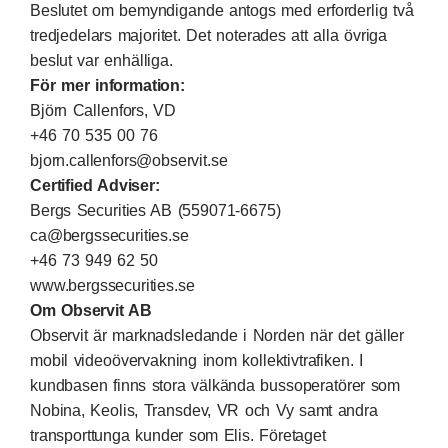
Beslutet om bemyndigande antogs med erforderlig två
tredjedelars majoritet. Det noterades att alla övriga
beslut var enhälliga.
För mer information:
Björn Callenfors, VD
+46 70 535 00 76
bjorn.callenfors@observit.se
Certified Adviser:
Bergs Securities AB (559071-6675)
ca@bergssecurities.se
+46 73 949 62 50
www.bergssecurities.se
Om Observit AB
Observit är marknadsledande i Norden när det gäller
mobil videoövervakning inom kollektivtrafiken. I
kundbasen finns stora välkända bussoperatörer som
Nobina, Keolis, Transdev, VR och Vy samt andra
transporttunga kunder som Elis. Företaget