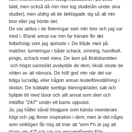
talet, men också då min mor tog studielån under sina
studier), men aldrig att de beklagade sig så att min
bror eller jag hörde det.
De var aktiva i de föreningar som min bror och jag var
med i. Bland annat var min far tränare för det
fotbollslag som jag spelade i. De följde med på
matcher, turneringar i både schack, simning, handboll,
pingis, schack med mera. De kom på föräldramöten
och högst sannolikt avskydde de dem, likväl visste de
vikten av att närvara. De höll god min när det var
tidiga luciatåg, eller någon annan teaterföreställning i
skolan. De tvättade svettiga träningskläder, satt och
hjälpte till med läxor och allt annat som sker och
inträffar ”24/7” under ett barns uppväxt.
Ja, jag håller såväl bloggare som kända investerare
högt och jag finner inspiration i dem, men är det några
som verkligen får mig att inse att ”vem f*n är jag att
klaga om X?” när jag ser ensamstående Elin,