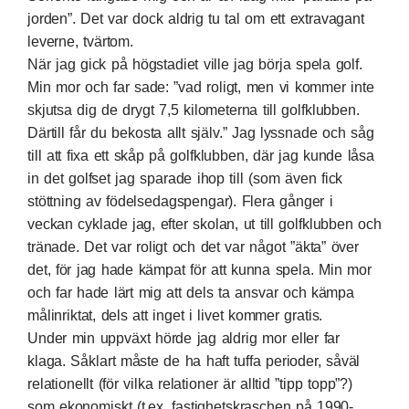
jorden”. Det var dock aldrig tu tal om ett extravagant
leverne, tvärtom.
När jag gick på högstadiet ville jag börja spela golf.
Min mor och far sade: ”vad roligt, men vi kommer inte
skjutsa dig de drygt 7,5 kilometerna till golfklubben.
Därtill får du bekosta allt själv.” Jag lyssnade och såg
till att fixa ett skåp på golfklubben, där jag kunde låsa
in det golfset jag sparade ihop till (som även fick
stöttning av födelsedagspengar). Flera gånger i
veckan cyklade jag, efter skolan, ut till golfklubben och
tränade. Det var roligt och det var något ”äkta” över
det, för jag hade kämpat för att kunna spela. Min mor
och far hade lärt mig att dels ta ansvar och kämpa
målinriktat, dels att inget i livet kommer gratis.
Under min uppväxt hörde jag aldrig mor eller far
klaga. Såklart måste de ha haft tuffa perioder, såväl
relationellt (för vilka relationer är alltid ”tipp topp”?)
som ekonomiskt (t.ex. fastighetskraschen på 1990-