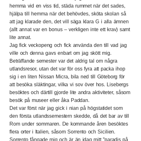
hemma vid en viss tid, städa rummet när det sades,
hjälpa till hemma när det behövdes, sköta skolan så
att jag klarade den, det vill säga klara G i alla ämnen
(allt annat var en bonus – verkligen inte ett krav) samt
lite annat.
Jag fick veckopeng och fick använda den till vad jag
ville och denna gavs enbart om jag skött mig.
Beträffande semester var det aldrig tal om några
utlandsresor, utan det var för oss fyra att packa ihop
sig i en liten Nissan Micra, bila ned till Göteborg för
att besöka släktingar, vilka vi sov över hos. Lisebergs
besöktes och därtill gjorde lite andra aktiviteter, såsom
besök på museer eller åka Paddan.
Det var först när jag gick i nian på högstatidet som
den första utlandssemestern skedde, då det bar av till
Rom under sommaren. De kommande åren besöktes
flera orter i Italien, såsom Sorrento och Sicilien.
Sorrento fångade mig och är än idag mitt ”paradis på