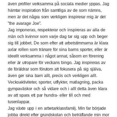
även profiler verksamma på sociala medier yppas. Jag
hämtar inspiration från samtliga av de som nämns,
men är det några som verkligen inspirerar mig är det
”the avarage Joe”.
Jag imponeras, respekterar och inspireras av alla de
män och kvinnor som varje dag tar sig upp och beger
sig till jobbet. De som efter att arbetstimmarna är klara
axlar rollen som tränare för sina barns sporter, eller är
ideellt verksamma i något annat, såsom en förening
eller är utropare för veckans bingo. Jag inspireras av
de föräldrar som förutom att fokusera på sig själva,
även ger sina barn allt, precis och verkligen
allt
.
Veckoaktiviteter, sporter, utflykter, matlagning, packa
gympaväskor och så vidare och i allt detta även klara
av att spara ett par hundra- eller till och med
tusenlappar.
Jag växte upp i en arbetarklassfamilj. Min far började
jobba direkt efter grundskolan och beträffande min mor