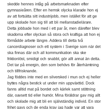
skedde hennes intåg på arbetsmarknaden efter
gymnasieåren. Efter en hemsk olycka klarade hon ej
av att fortsätta sitt industrijobb, men istället för att ge
upp skolade hon sig till att bli mellanstadielärare.
Detta jobbade hon med i ett par år, men därefter blev
skadorna efter olyckan så stora och kraftiga att hon ej
förmådde arbete längre. Addera till detta två
cancerdiagnoser och ett system i Sverige som när det
ska finnas där och all kommunikation ska ske
friktionlöst, smidigt och snabbt, gör allt annat än detta.
Det tar på energin, den som behövs för återhämtning
och tillfrisknande.
Jag föddes inte med en silversked i mun och ej heller
byttes några bestick ut under min uppväxttid. Dock
fanns alltid mat på bordet och kärlek samt stöttning
där, oavsett tid eller humör. Mina föräldrar gav mig allt
och skolade mig att bli en självständig individ. En stor
frihet gavs och de enda krav jag hade var att vara