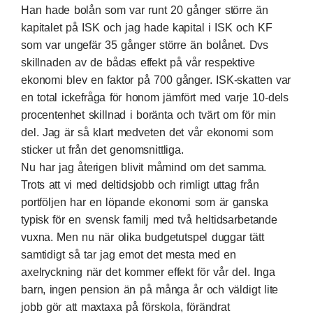
Han hade bolån som var runt 20 gånger större än
kapitalet på ISK och jag hade kapital i ISK och KF
som var ungefär 35 gånger större än bolånet. Dvs
skillnaden av de bådas effekt på vår respektive
ekonomi blev en faktor på 700 gånger. ISK-skatten var
en total ickefråga för honom jämfört med varje 10-dels
procentenhet skillnad i boränta och tvärt om för min
del. Jag är så klart medveten det vår ekonomi som
sticker ut från det genomsnittliga.
Nu har jag återigen blivit måmind om det samma.
Trots att vi med deltidsjobb och rimligt uttag från
portföljen har en löpande ekonomi som är ganska
typisk för en svensk familj med två heltidsarbetande
vuxna. Men nu när olika budgetutspel duggar tätt
samtidigt så tar jag emot det mesta med en
axelryckning när det kommer effekt för vår del. Inga
barn, ingen pension än på många år och väldigt lite
jobb gör att maxtaxa på förskola, förändrat