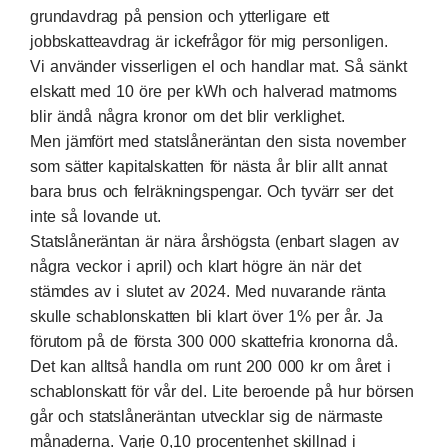
grundavdrag på pension och ytterligare ett
jobbskatteavdrag är ickefrågor för mig personligen.
Vi använder visserligen el och handlar mat. Så sänkt
elskatt med 10 öre per kWh och halverad matmoms
blir ändå några kronor om det blir verklighet.
Men jämfört med statslåneräntan den sista november
som sätter kapitalskatten för nästa år blir allt annat
bara brus och felräkningspengar. Och tyvärr ser det
inte så lovande ut.
Statslåneräntan är nära årshögsta (enbart slagen av
några veckor i april) och klart högre än när det
stämdes av i slutet av 2024. Med nuvarande ränta
skulle schablonskatten bli klart över 1% per år. Ja
förutom på de första 300 000 skattefria kronorna då.
Det kan alltså handla om runt 200 000 kr om året i
schablonskatt för vår del. Lite beroende på hur börsen
går och statslåneräntan utvecklar sig de närmaste
månaderna. Varje 0,10 procentenhet skillnad i