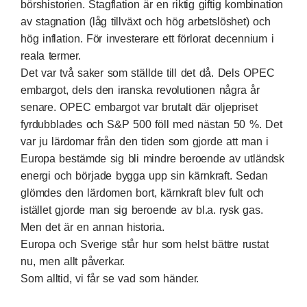
börshistorien. Stagflation är en riktig giftig kombination
av stagnation (låg tillväxt och hög arbetslöshet) och
hög inflation. För investerare ett förlorat decennium i
reala termer.
Det var två saker som ställde till det då. Dels OPEC
embargot, dels den iranska revolutionen några år
senare. OPEC embargot var brutalt där oljepriset
fyrdubblades och S&P 500 föll med nästan 50 %. Det
var ju lärdomar från den tiden som gjorde att man i
Europa bestämde sig bli mindre beroende av utländsk
energi och började bygga upp sin kärnkraft. Sedan
glömdes den lärdomen bort, kärnkraft blev fult och
istället gjorde man sig beroende av bl.a. rysk gas.
Men det är en annan historia.
Europa och Sverige står hur som helst bättre rustat
nu, men allt påverkar.
Som alltid, vi får se vad som händer.