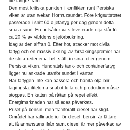
lite längre fram.
Den mest kritiska punkten i konflikten runt Persiska
viken är utan tvekan Hormuzsundet. Före krigsutbrottet
passerade i snitt 60 oljefartyg per dag genom detta
smala sund. En pulsåder vars levererade olja står för
ca 20 % av världens oljeförbrukning.
Idag är den siffran 0. Efter hot, attacker mot civila
fartyg och en massiv ökning av försäkringspremier har
de stora rederierna helt ställt in sina rutter genom
Persiska viken. Hundratals tank- och containerfartyg
ligger nu ankrade utanför sundet i väntan.
När fartygen inte kan passera och hämta olja blir
lagringsfaciliteterna snabbt fulla och produktion måste
stoppas. En katten på råttan på repet effekt.
Energimarknaden har således påverkats.
Priset på bensin, men framförallt diesel har stigit.
Området har raffinaderier för diesel, bensin är lättare
att få annanstans ifrån samt diesel är mer påverkad av