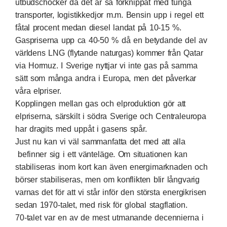
utbudschocker då det är så förknippat med tunga
transporter, logistikkedjor m.m. Bensin upp i regel ett
fåtal procent medan diesel landat på 10-15 %.
Gaspriserna upp ca 40-50 % då en betydande del av
världens LNG (flytande naturgas) kommer från Qatar
via Hormuz. I Sverige nyttjar vi inte gas på samma
sätt som många andra i Europa, men det påverkar
våra elpriser.
Kopplingen mellan gas och elproduktion gör att
elpriserna, särskilt i södra Sverige och Centraleuropa
har dragits med uppåt i gasens spår.
Just nu kan vi väl sammanfatta det med att alla
befinner sig i ett vänteläge. Om situationen kan
stabiliseras inom kort kan även energimarknaden och
börser stabiliseras, men om konflikten blir långvarig
varnas det för att vi står inför den största energikrisen
sedan 1970-talet, med risk för global stagflation.
70-talet var en av de mest utmanande decennierna i