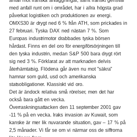
anfall mot iranska anläggningar, samt iranskt gensvar
med anfall runt om i området, har i allra högsta grad
påverkat logistiken och produktionen av energi.
OMXS30 är drygt ned 6 % från ATH, som prickades in
27 februari. Tyska DAX ned nästan 7 %. Som
Europas industrimotor drabbades tyska börsen
hårdast. Finns en del oro för energiförsörjningen till
den tyska industrin, medan S&P 500 bara drygt rört
sig ned 3 %. Förklarat av att marknaden delvis
återhämtatsig. Flödena går även nu mot ”säkra”
hamnar som guld, usd och amerikanska
statsobligationer. Klassiskt vid oro.
Det är ändock relativa små rörelser, men det har
också bara gått en vecka.
Överraskningsattacken den 11 september 2001 gav
-11 % på en vecka. Iraks invasion av Kuwait, som
kanske är mer lik nuvarande situation, gav – 17 % på
2,5 månader. Vi får se om vi närmar oss de siffrorna