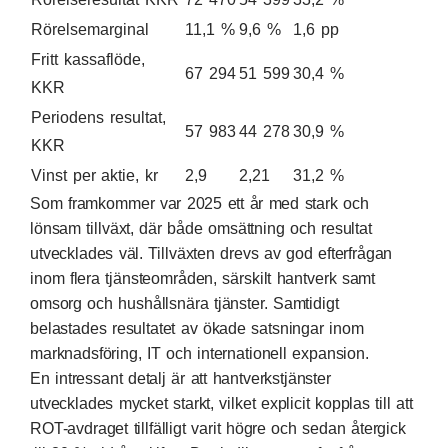
Rörelsemarginal
11,1 %
9,6 %
1,6 pp
Fritt kassaflöde,
67 294
51 599
30,4 %
KKR
Periodens resultat,
57 983
44 278
30,9 %
KKR
Vinst per aktie, kr
2,9
2,21
31,2 %
Som framkommer var 2025 ett år med stark och
lönsam tillväxt, där både omsättning och resultat
utvecklades väl. Tillväxten drevs av god efterfrågan
inom flera tjänsteområden, särskilt hantverk samt
omsorg och hushållsnära tjänster. Samtidigt
belastades resultatet av ökade satsningar inom
marknadsföring, IT och internationell expansion.
En intressant detalj är att hantverkstjänster
utvecklades mycket starkt, vilket explicit kopplas till att
ROT-avdraget tillfälligt varit högre och sedan återgick