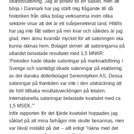
utlandssatsning. Jag är positiv till en sådan, men att
börja i Danmark har jag ställt mig frågande till då
historiken från olika bolag verksamma inom olika
sektorer visar att det är ett svårpenetrerat land. Hittills
har jag inte fått vatten på min kvar och således är jag
glad, men ännu kvarstår mycket för att satsningen ska
kunna räknas hem. Bolaget skriver att satsningarna på
utlandet belastade resultatet med 1,5 MNKR:
’Perioden hade ökade satsningar på marknadsföring i
Sverige och samtidigt ökade satsningar på etablering
av det danska dotterbolaget Seniorstyrken AS. Dessa
satsningar på framtiden var inte i den utsträckning att
de höll tillbaka resultatuvecklingen på totalen.
Internationella satsningar belastade kvartalet med ca
1,5 MSEK.’”
Inför rapporten för det fjärde kvartalet hoppades jag
såklart på att mina farhågor inte skulle besannas, men
var likväl inställd på det – allt enligt ”räkna med det