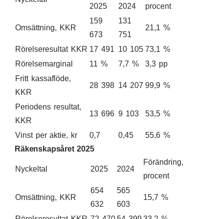
2025
2024
procent
159
131
Omsättning, KKR
21,1 %
673
751
Rörelseresultat KKR
17 491
10 105
73,1 %
Rörelsemarginal
11 %
7,7 %
3,3 pp
Fritt kassaflöde,
28 398
14 207
99,9 %
KKR
Periodens resultat,
13 696
9 103
53,5 %
KKR
Vinst per aktie, kr
0,7
0,45
55,6 %
Räkenskapsåret 2025
Förändring,
Nyckeltal
2025
2024
procent
654
565
Omsättning, KKR
15,7 %
632
603
Rörelseresultat KKR
72 470
54 399
33,2 %