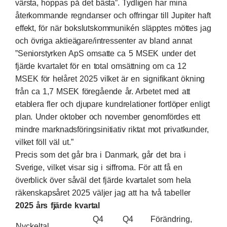
värsta, hoppas på det bästa”. Tydligen har mina
återkommande regndanser och offringar till Jupiter haft
effekt, för när
bokslutskommunikén
släpptes möttes jag
och övriga aktieägare/intressenter av bland annat
”Seniorstyrken ApS omsatte ca 5 MSEK under det
fjärde kvartalet för en total omsättning om ca 12
MSEK för helåret 2025 vilket är en signifikant ökning
från ca 1,7 MSEK föregående år. Arbetet med att
etablera fler och djupare kundrelationer fortlöper enligt
plan. Under oktober och november genomfördes ett
mindre marknadsföringsinitiativ riktat mot privatkunder,
vilket föll väl ut.”
Precis som det går bra i Danmark, går det bra i
Sverige, vilket visar sig i siffrorna. För att få en
överblick över såväl det fjärde kvartalet som hela
räkenskapsåret 2025 väljer jag att ha två tabeller
2025 års fjärde kvartal
Q4
Q4
Förändring,
Nyckeltal