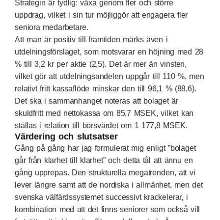
Strategin är tydlig: växa genom fler och större
uppdrag, vilket i sin tur möjliggör att engagera fler
seniora medarbetare.
Att man är positiv till framtiden märks även i
utdelningsförslaget, som motsvarar en höjning med 28
% till 3,2 kr per aktie (2,5). Det är mer än vinsten,
vilket gör att utdelningsandelen uppgår till 110 %, men
relativt fritt kassaflöde minskar den till 96,1 % (88,6).
Det ska i sammanhanget noteras att bolaget är
skuldfritt med nettokassa om 85,7 MSEK, vilket kan
ställas i relation till börsvärdet om 1 177,8 MSEK.
Värdering och slutsatser
Gång på gång har jag formulerat mig enligt ”bolaget
går från klarhet till klarhet” och detta tål att ännu en
gång upprepas. Den strukturella megatrenden, att vi
lever längre samt att de nordiska i allmänhet, men det
svenska välfärdssystemet successivt krackelerar, i
kombination med att det finns seniorer som också vill