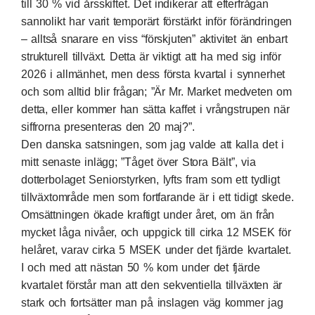
till 30 % vid årsskiftet. Det indikerar att efterfrågan
sannolikt har varit temporärt förstärkt inför förändringen
– alltså snarare en viss “förskjuten” aktivitet än enbart
strukturell tillväxt. Detta är viktigt att ha med sig inför
2026 i allmänhet, men dess första kvartal i synnerhet
och som alltid blir frågan; ”Är Mr. Market medveten om
detta, eller kommer han sätta kaffet i vrångstrupen när
siffrorna presenteras den 20 maj?”.
Den danska satsningen, som jag valde att kalla det i
mitt senaste inlägg; ”Tåget över Stora Bält”, via
dotterbolaget Seniorstyrken, lyfts fram som ett tydligt
tillväxtområde men som fortfarande är i ett tidigt skede.
Omsättningen ökade kraftigt under året, om än från
mycket låga nivåer, och uppgick till cirka 12 MSEK för
helåret, varav cirka 5 MSEK under det fjärde kvartalet.
I och med att nästan 50 % kom under det fjärde
kvartalet förstår man att den sekventiella tillväxten är
stark och fortsätter man på inslagen väg kommer jag