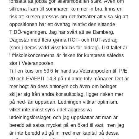
fortsätta att jobba gör affärsmodellen stark. Även om
siffrorna fram till sommaren kommer in bra, finns en
risk att kursen pressas om det fortsätter att visa sig att
oppositionen har ett övertag relativt den sittande
TIDÖ-regeringen. Jag har svårt att se Damberg,
Dagostar med flera gynna ROT- och RUT-avdrag
(som i deras värld visst kallas för bidrag). Likt fallet är
i friskolekoncernerna är risken för kurspress således
stor i Veteranpoolen.
Till en kurs om 59,6 kr handlas Veteranpoolen till P/E
20 och EV/EBIT 14,8 på rullande tolv månader. Det är
mer högt än dess antonym och även om bolaget
skiljer sig från andra konsultbolag, ligger risken mer
på ned- än uppsidan. Ledningen vittnar optimism,
vilket inte minst syns i det aggressiva
utdelningsförslaget, och jag uppskattar att man är
beredd att satsa mycket på en ökad tillväxt, men jag
är inte beredd att gå in med mer kapital på dessa