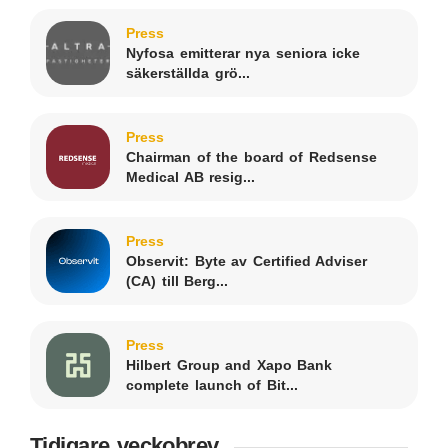
Press
Nyfosa emitterar nya seniora icke
säkerställda grö...
Press
Chairman of the board of Redsense
Medical AB resig...
Press
Observit: Byte av Certified Adviser
(CA) till Berg...
Press
Hilbert Group and Xapo Bank
complete launch of Bit...
Tidigare veckobrev