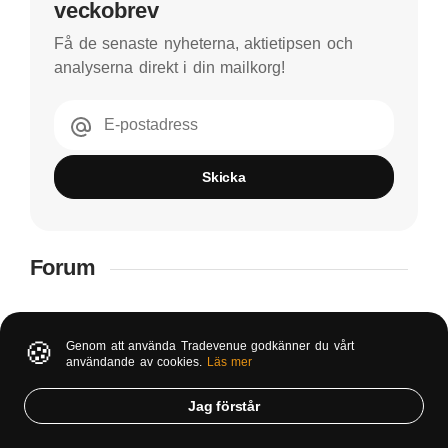
veckobrev
Få de senaste nyheterna, aktietipsen och
analyserna direkt i din mailkorg!
E-postadress
Skicka
Forum
🍪
Genom att använda Tradevenue godkänner du vårt
användande av cookies.
Läs mer
Jag förstår