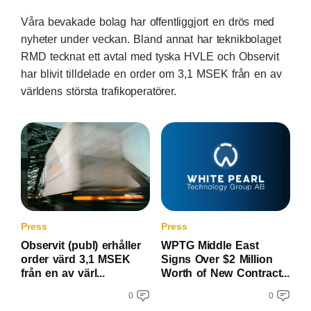
Våra bevakade bolag har offentliggjort en drös med
nyheter under veckan. Bland annat har teknikbolaget
RMD tecknat ett avtal med tyska HVLE och Observit
har blivit tilldelade en order om 3,1 MSEK från en av
världens största trafikoperatörer.
Press
Press
Observit (publ) erhåller
WPTG Middle East
order värd 3,1 MSEK
Signs Over $2 Million
från en av värl...
Worth of New Contract...
0
0