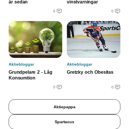
år sedan
vinstvarningar
6
0
Aktiebloggar
Aktiebloggar
Grundpelare 2 - Låg
Gretzky och Obesitas
Konsumtion
0
0
Aktiepappa
Spartacus